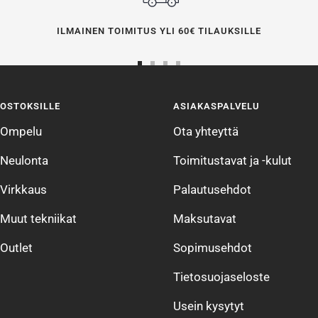
ILMAINEN TOIMITUS YLI 60€ TILAUKSILLE
Siirry
Siirry
Siirry
Siirry
sivulle
sivulle
sivulle
sivulle
OSTOKSILLE
ASIAKASPALVELU
1
2
3
4
Ompelu
Ota yhteyttä
Neulonta
Toimitustavat ja -kulut
Virkkaus
Palautusehdot
Muut tekniikat
Maksutavat
Outlet
Sopimusehdot
Tietosuojaseloste
Usein kysytyt