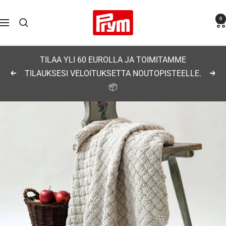
Siirry
Prym
0
sisältöön
Navigaatio
TILAA YLI 60 EUROLLA JA TOIMITAMME
TILAUKSESI VELOITUKSETTA NOUTOPISTEELLE.
Edellinen
Seu
📦