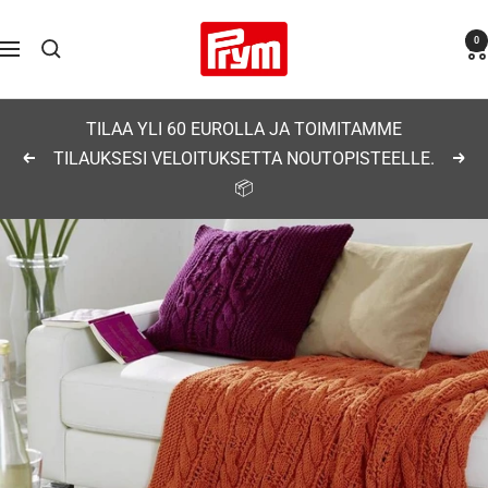
Siirry
Prym
0
sisältöön
Navigaatio
TILAA YLI 60 EUROLLA JA TOIMITAMME
TILAUKSESI VELOITUKSETTA NOUTOPISTEELLE.
Edellinen
Seu
📦