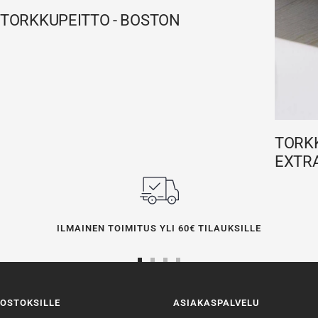
TORKKUPEITTO - BOSTON
TORKK
EXTRA
ILMAINEN TOIMITUS YLI 60€ TILAUKSILLE
Siirry
Siirry
Siirry
Siirry
sivulle
sivulle
sivulle
sivulle
OSTOKSILLE
ASIAKASPALVELU
1
2
3
4