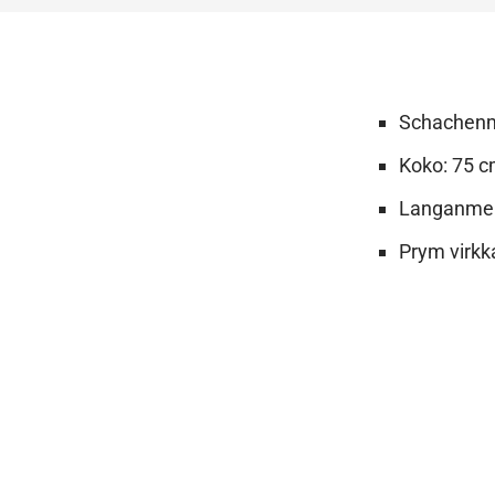
Schachenm
Koko: 75 c
Langanmen
Prym virk