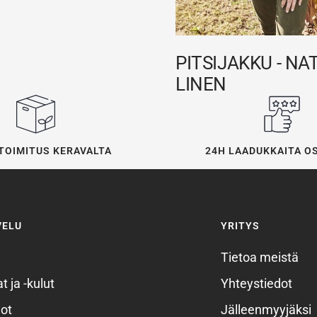
PITSIJAKKU - NA
LINEN
24H LAADUKKAITA O
TOIMITUS KERAVALTA
VELU
YRITYS
Tietoa meistä
t ja -kulut
Yhteystiedot
ot
Jälleenmyyjäksi