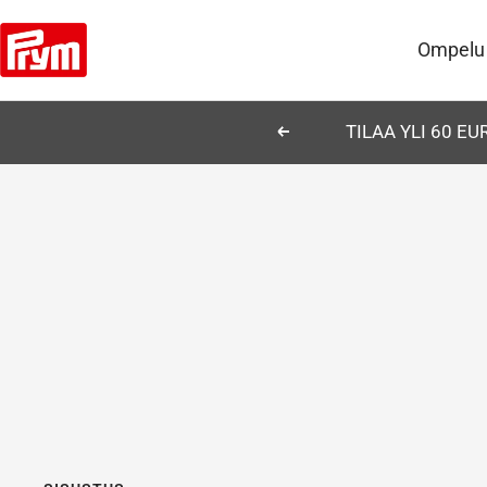
Siirry
Prym
sisältöön
Ompelu
TILAA YLI 60 E
Edellinen