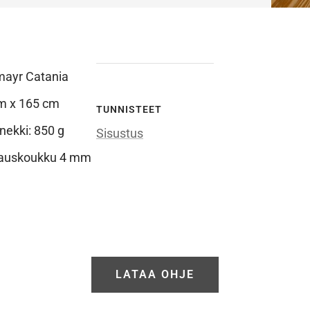
ayr Catania
m x 165 cm
TUNNISTEET
ekki: 850 g
Sisustus
kauskoukku 4 mm
LATAA OHJE