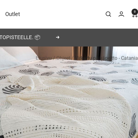
0
Outlet
TOPISTEELLE. 📦
Seuraava
Etusivu
Ohjeet
Virkattu päiväpeitto - Catania