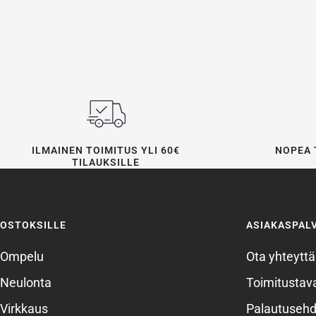
ILMAINEN TOIMITUS YLI 60€
NOPEA 
TILAUKSILLE
OSTOKSILLE
ASIAKASPAL
Ompelu
Ota yhteyttä
Neulonta
Toimitustava
Virkkaus
Palautusehd