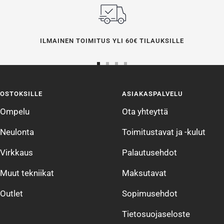
ILMAINEN TOIMITUS YLI 60€ TILAUKSILLE
Siirry
Siirry
Siirry
Siirry
sivulle
sivulle
sivulle
sivulle
OSTOKSILLE
ASIAKASPALVELU
1
2
3
4
Ompelu
Ota yhteyttä
Neulonta
Toimitustavat ja -kulut
Virkkaus
Palautusehdot
Muut tekniikat
Maksutavat
Outlet
Sopimusehdot
Tietosuojaseloste