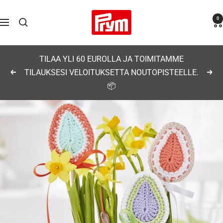
Siirry
Prym
0
sisältöön
Navigaatio
TILAA YLI 60 EUROLLA JA TOIMITAMME
TILAUKSESI VELOITUKSETTA NOUTOPISTEELLE.
Edellinen
Seu
📦