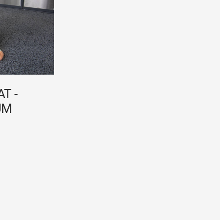
T -
UM