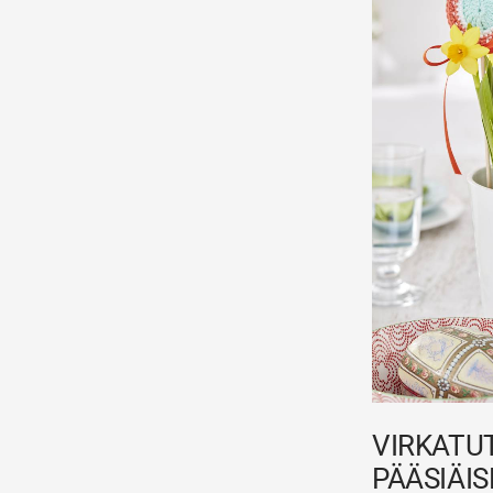
VIRKATU
PÄÄSIÄIS