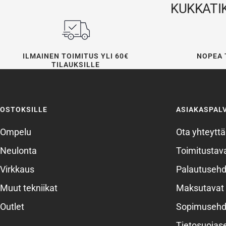
KUKKATIK
ILMAINEN TOIMITUS YLI 60€
NOPEA 
TILAUKSILLE
OSTOKSILLE
ASIAKASPAL
Ompelu
Ota yhteyttä
Neulonta
Toimitustava
Virkkaus
Palautusehd
Muut tekniikat
Maksutavat
Outlet
Sopimusehd
Tietosuojas