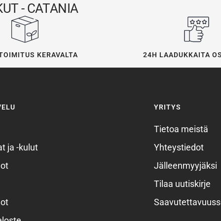
UT - CATANIA
24H LAADUKKAITA O
TOIMITUS KERAVALTA
VELU
YRITYS
Tietoa meistä
t ja -kulut
Yhteystiedot
ot
Jälleenmyyjäksi
Tilaa uutiskirje
ot
Saavutettavuuss
eloste