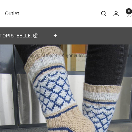
0
Outlet
TOPISTEELLE. 📦
Seuraava
Etusivu
Ohjeet
Kirjoneulesukat - Perfect Premium