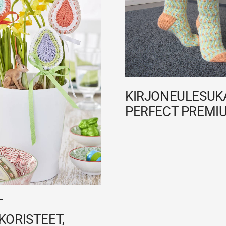
KIRJONEULESUKA
PERFECT PREMI
T
KORISTEET,