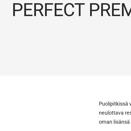
PERFECT PRE
Puolipitkissä 
neulottava re
oman lisänsä 