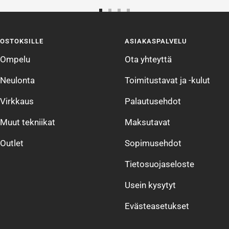
Siirry
Siirry
Siirry
Siirry
sivulle
sivulle
sivulle
sivulle
OSTOKSILLE
ASIAKASPALVELU
1
2
3
4
Ompelu
Ota yhteyttä
Neulonta
Toimitustavat ja -kulut
Virkkaus
Palautusehdot
Muut tekniikat
Maksutavat
Outlet
Sopimusehdot
Tietosuojaseloste
Usein kysytyt
Evästeasetukset