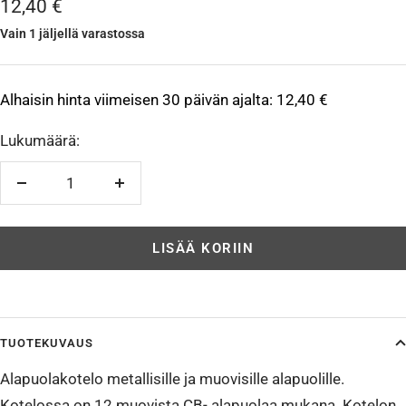
Alennushinta
12,40 €
Vain 1 jäljellä varastossa
Alhaisin hinta viimeisen 30 päivän ajalta:
12,40 €
Lukumäärä:
Vähennä
Lisää
LISÄÄ KORIIN
TUOTEKUVAUS
Alapuolakotelo metallisille ja muovisille alapuolille.
Kotelossa on 12 muovista CB- alapuolaa mukana. Kotelon