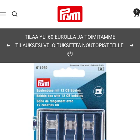
Siirry
Prym
0
sisältöön
Navigaatio
TILAA YLI 60 EUROLLA JA TOIMITAMME
TILAUKSESI VELOITUKSETTA NOUTOPISTEELLE.
Edellinen
Seu
📦