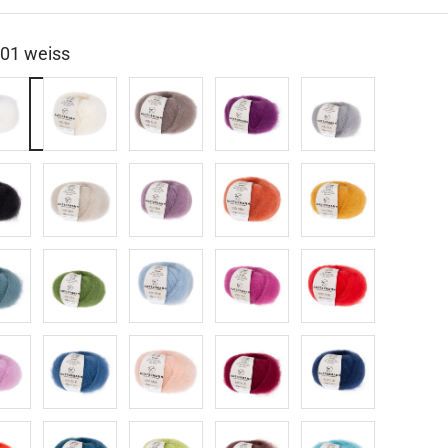
01 weiss
10
15
17
18
s
natur
taupe
brombeer
silber
23
24
25
26
arz
hanf
mauve
kuerbis
curry
28
29
30
31
s
absinth
rauchblau
pink
mohn
lipstick
37
38
39
04
taubenblau
apricot
wein
marine
21
22
32
33