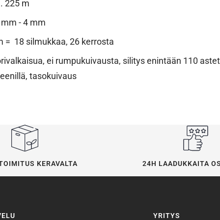
n. 225 m
3 mm - 4 mm
m = 18 silmukkaa, 26 kerrosta
rivalkaisua, ei rumpukuivausta, silitys enintään 110 astet
teenillä, tasokuivaus
24H LAADUKKAITA O
TOIMITUS KERAVALTA
VELU
YRITYS