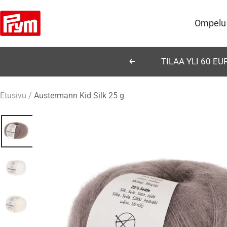
Siirry
Prym
sisältöön
Ompelu
TILAA YLI 60 E
Edellinen
Etusivu
Austermann Kid Silk 25 g