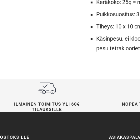
Keräkoko: 25g = 
Puikkosuositus: 
Tiheys: 10 x 10 c
Käsinpesu, ei kloo
pesu tetrakloorie
ILMAINEN TOIMITUS YLI 60€
NOPEA 
TILAUKSILLE
OSTOKSILLE
ASIAKASPAL