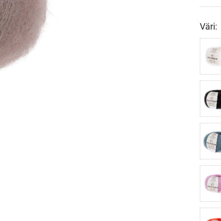
Väri:
01
weis
02
schw
27
topa
35
rose
42