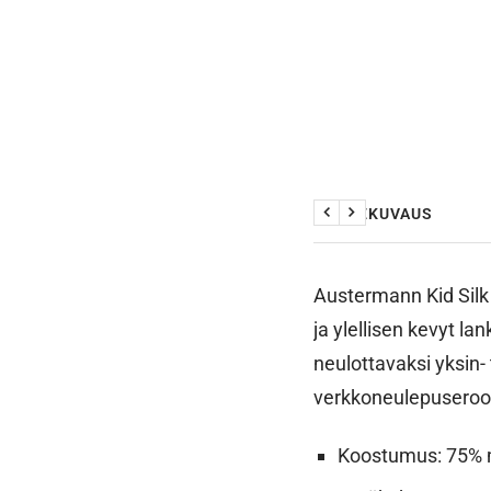
TUOTEKUVAUS
Edellinen
Seuraava
Austermann Kid Silk 
ja ylellisen kevyt la
neulottavaksi yksin-
verkkoneulepusero
Koostumus: 75% m