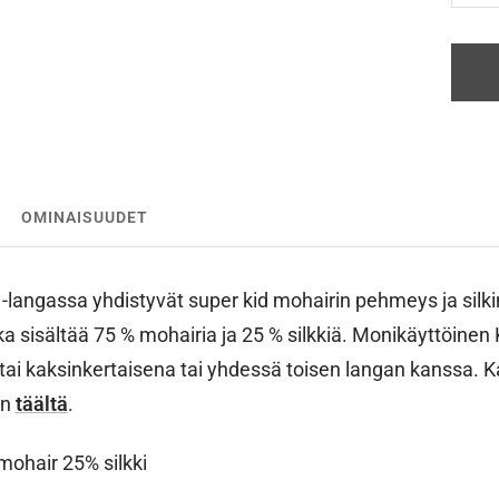
OMINAISUUDET
-langassa yhdistyvät super kid mohairin pehmeys ja silkin
nka sisältää 75 % mohairia ja 25 % silkkiä. Monikäyttöinen K
 tai kaksinkertaisena tai yhdessä toisen langan kanssa. K
on
täältä
.
ohair 25% silkki