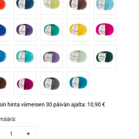
ne
dunkelpetrol
birke
maroni
pool
36
40
41
43
pflaume
smaragd
gelb
cyclam
46
47
48
49
türkis
flieder
mint
dunkelgruen
06
07
09
ac
fuchsie
grau
lagune
sin hinta viimeisen 30 päivän ajalta:
10,90 €
määrä:
hennä
Lisää