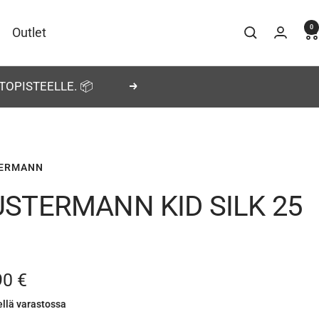
0
Outlet
TOPISTEELLE. 📦
Seuraava
ERMANN
STERMANN KID SILK 25
nnushinta
90 €
jellä varastossa