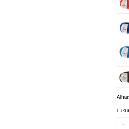
melo
34
royal
45
blau
50
cogn
Alhai
Luku
Vä