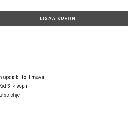
LISÄÄ KORIIN
 upea kiilto. Ilmava
id Silk sopii
atso ohje