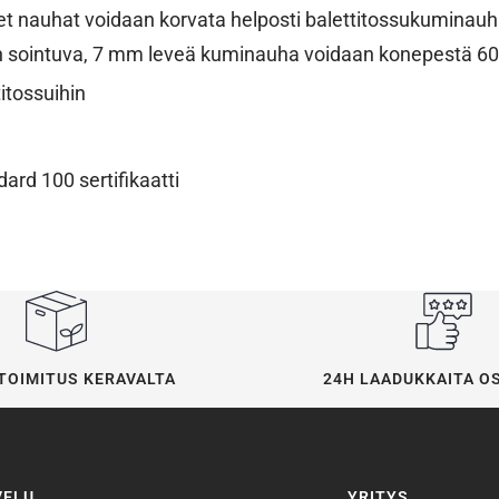
t nauhat voidaan korvata helposti balettitossukuminauhal
iin sointuva, 7 mm leveä kuminauha voidaan konepestä 60
itossuihin
rd 100 sertifikaatti
24H LAADUKKAITA O
TOIMITUS KERAVALTA
VELU
YRITYS