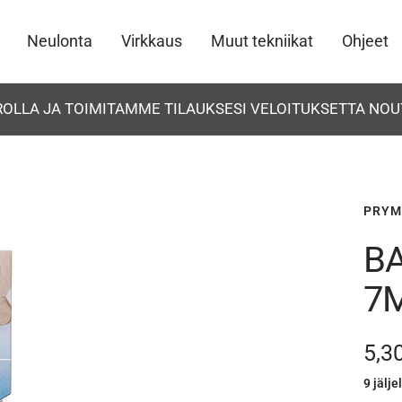
Neulonta
Virkkaus
Muut tekniikat
Ohjeet
UROLLA JA TOIMITAMME TILAUKSESI VELOITUKSETTA NOU
PRYM
B
7M
Ale
5,3
9 jälje