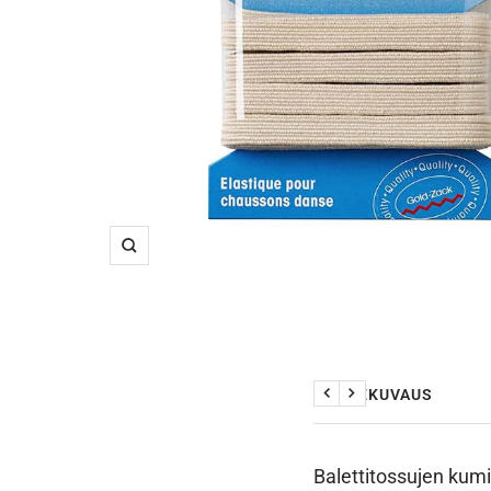
Suurenna
TUOTEKUVAUS
Edellinen
Seuraava
Balettitossujen kumi