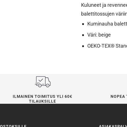
Kuluneet ja revennee
balettitossujen vär
Kuminauha balett
Väri: beige
OEKO-TEX® Standa
ILMAINEN TOIMITUS YLI 60€
NOPEA 
TILAUKSILLE
OSTOKSILLE
ASIAKASPAL