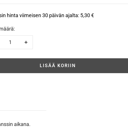
sin hinta viimeisen 30 päivän ajalta:
5,30 €
määrä:
hennä
Lisää
LISÄÄ KORIIN
anssin aikana.