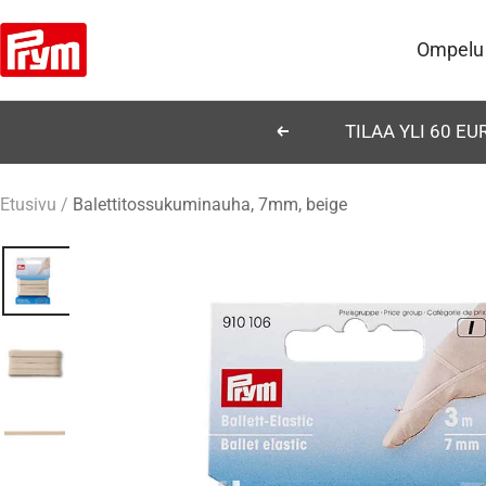
Siirry
Prym
sisältöön
Ompelu
TILAA YLI 60 E
Edellinen
Etusivu
Balettitossukuminauha, 7mm, beige