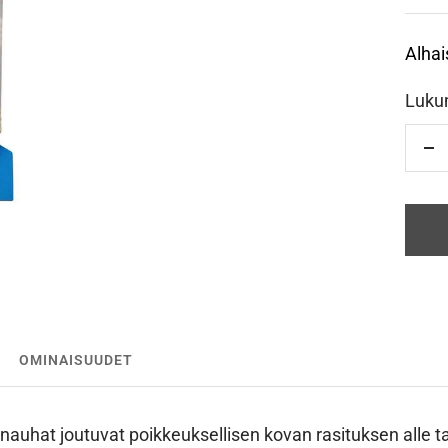
Alhai
Luku
Vä
OMINAISUUDET
nauhat joutuvat poikkeuksellisen kovan rasituksen alle t