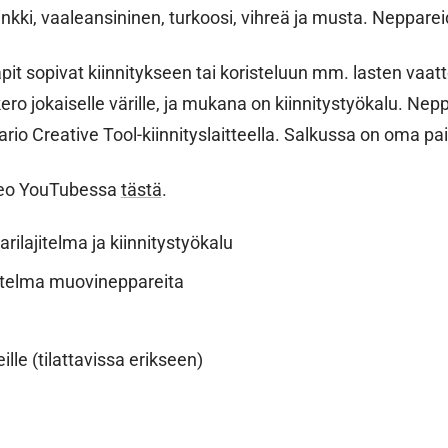
nkki, vaaleansininen, turkoosi, vihreä ja musta. Neppar
it sopivat kiinnitykseen tai koristeluun mm. lasten vaatt
ro jokaiselle värille, ja mukana on kiinnitystyökalu. Nepp
ario Creative Tool-kiinnityslaitteella. Salkussa on oma pai
deo YouTubessa
tästä
.
ilajitelma ja kiinnitystyökalu
ajitelma muovineppareita
ille (tilattavissa erikseen)