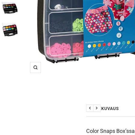
Suurenna
TUOTEKUVAUS
Edellinen
Seuraava
Color Snaps Box’ss