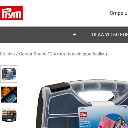
Siirry
Prym
sisältöön
Ompelu
TILAA YLI 60 E
Edellinen
Etusivu
Colour Snaps 12,4 mm muovinepparisalkku