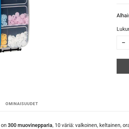
Alhai
Luku
Vä
OMINAISUUDET
a on
300 muovinepparia
, 10 väriä: valkoinen, keltainen, o