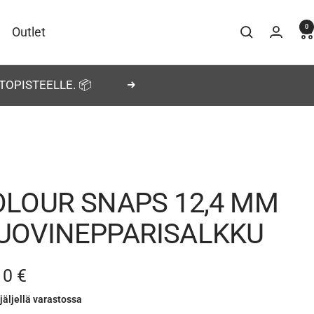
0
Outlet
TOPISTEELLE. 📦
Seuraava
OLOUR SNAPS 12,4 MM
UOVINEPPARISALKKU
nnushinta
10 €
jäljellä varastossa