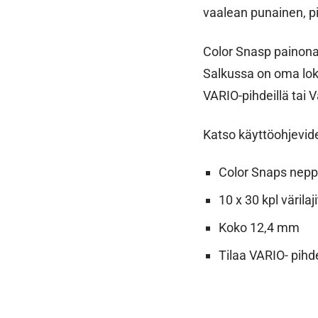
vaalean punainen, pi
Color Snasp painonap
Salkussa on oma loke
VARIO-pihdeillä tai V
Katso käyttöohjevi
Color Snaps neppar
10 x 30 kpl väril
Koko 12,4 mm
Tilaa VARIO- pihde