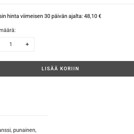
sin hinta viimeisen 30 päivän ajalta:
48,10 €
määrä:
hennä
Lisää
LISÄÄ KORIIN
ranssi, punainen,