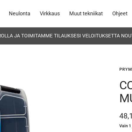
Neulonta
Virkkaus
Muut tekniikat
Ohjeet
UROLLA JA TOIMITAMME TILAUKSESI VELOITUKSETTA NOU
PRYM
C
M
Ale
48,
Vain 1 