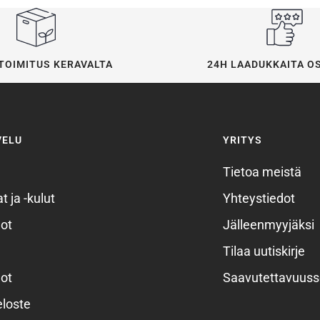
24H LAADUKKAITA O
TOIMITUS KERAVALTA
VELU
YRITYS
Tietoa meistä
t ja -kulut
Yhteystiedot
ot
Jälleenmyyjäksi
Tilaa uutiskirje
ot
Saavutettavuuss
eloste