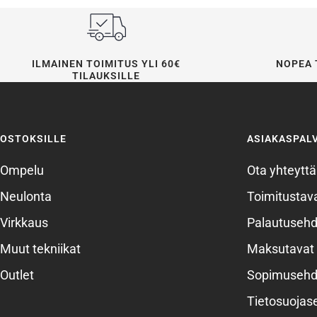
ILMAINEN TOIMITUS YLI 60€
NOPEA 
TILAUKSILLE
OSTOKSILLE
ASIAKASPAL
Ompelu
Ota yhteyttä
Neulonta
Toimitustava
Virkkaus
Palautusehd
Muut tekniikat
Maksutavat
Outlet
Sopimusehd
Tietosuojas