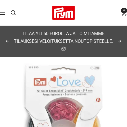
Siirry
Prym
0
sisältöön
Navigaatio
TILAA YLI 60 EUROLLA JA TOIMITAMME
TILAUKSESI VELOITUKSETTA NOUTOPISTEELLE.
Edellinen
Seu
📦