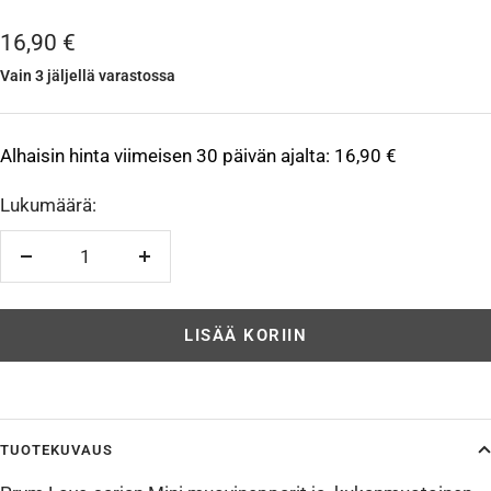
Alennushinta
16,90 €
Vain 3 jäljellä varastossa
Alhaisin hinta viimeisen 30 päivän ajalta:
16,90 €
Lukumäärä:
Vähennä
Lisää
LISÄÄ KORIIN
TUOTEKUVAUS