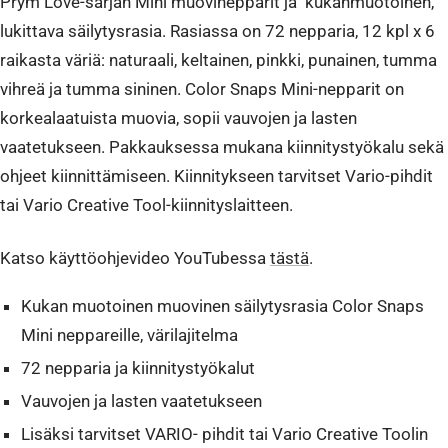
Prym Love-sarjan Mini muovinepparit ja kukanmuotoinen,
lukittava säilytysrasia. Rasiassa on 72 nepparia, 12 kpl x 6
raikasta väriä: naturaali, keltainen, pinkki, punainen, tumma
vihreä ja tumma sininen. Color Snaps Mini-nepparit on
korkealaatuista muovia, sopii vauvojen ja lasten
vaatetukseen. Pakkauksessa mukana kiinnitystyökalu sekä
ohjeet kiinnittämiseen. Kiinnitykseen tarvitset Vario-pihdit
tai Vario Creative Tool-kiinnityslaitteen.
Katso käyttöohjevideo YouTubessa
tästä
.
Kukan muotoinen muovinen säilytysrasia Color Snaps
Mini neppareille, värilajitelma
72 nepparia ja kiinnitystyökalut
Vauvojen ja lasten vaatetukseen
Lisäksi tarvitset VARIO- pihdit tai Vario Creative Toolin