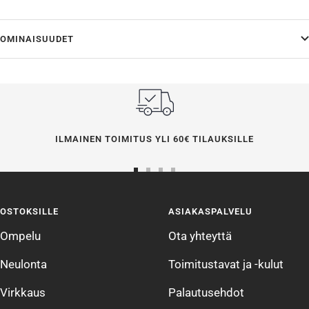
OMINAISUUDET
ILMAINEN TOIMITUS YLI 60€ TILAUKSILLE
Siirry
Siirry
Siirry
Siirry
sivulle
sivulle
sivulle
sivulle
OSTOKSILLE
ASIAKASPALVELU
1
2
3
4
Ompelu
Ota yhteyttä
Neulonta
Toimitustavat ja -kulut
Virkkaus
Palautusehdot