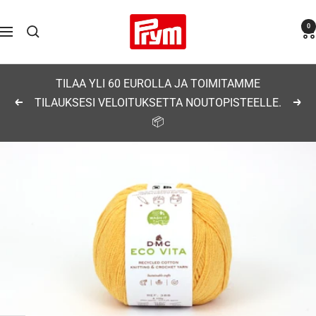
Siirry
Prym
0
sisältöön
Navigaatio
TILAA YLI 60 EUROLLA JA TOIMITAMME
TILAUKSESI VELOITUKSETTA NOUTOPISTEELLE.
Edellinen
Seu
📦