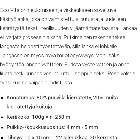
Eco Vita on neulomiseen ja virkkaukseen soveltuva
käsityölanka, joka on valmistettu silputusta ja uudelleen
kehrätystä tekstiiliteollisuuden ylijäämämateriaalista. Lankaa
ei värjätä prosessin aikana. Putkimainen rakenne tekee
langasta helposti työstettävän, sillä lanka ei lohkeile.
Langassa on myös hyvä muotopysyvyys. Voit lisäksi
hyödyntää langan vyötteen: Pudota vyöte veteen ja anna
liueta hetki kunnes vesi muuttuu saippuaiseksi. Pese valmis
työsi kun se kaipaa puhdistusta.
Koostumus: 80% puuvilla kierrätetty, 20% muita
kierrätettyjä kuituja
Keräkoko: 100g = n. 250 m
Puikko-/koukkusuositus: 4 mm - 5 mm
Tiheys: 10 x 10 cm = 22 silmukkaa, 30 kerrosta