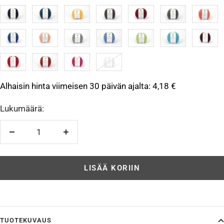
DM3880007
DM3880008
DM3880009
DM3880011
DM3880055
DM3880102
DM3880
DM3880107
DM3880109
DM3880112
DM3880137
DM3880138
DM3880187
DM3880
DM3880555
DM3880005
DM3880155
DM3880110
Alhaisin hinta viimeisen 30 päivän ajalta:
4,18 €
Lukumäärä:
Vähennä
Lisää
LISÄÄ KORIIN
TUOTEKUVAUS