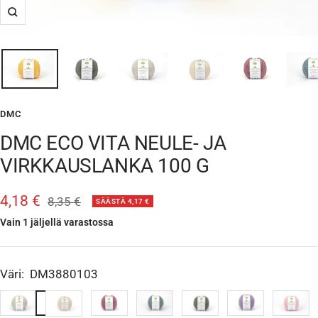
Suurenna
DMC
DMC ECO VITA NEULE- JA
VIRKKAUSLANKA 100 G
Alennushinta
4,18 €
Normaalihinta
8,35 €
SÄÄSTÄ 4,17 €
Vain 1 jäljellä varastossa
Väri:
DM3880103
DM3880103
DM3880003
DM3880115
DM3880117
DM3880118
DM3880136
DM3880