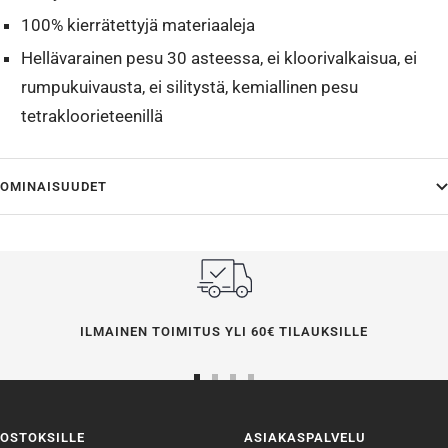
100% kierrätettyjä materiaaleja
Hellävarainen pesu 30 asteessa, ei kloorivalkaisua, ei
rumpukuivausta, ei silitystä, kemiallinen pesu
tetrakloorieteenillä
OMINAISUUDET
ILMAINEN TOIMITUS YLI 60€ TILAUKSILLE
Siirry
Siirry
Siirry
Siirry
sivulle
sivulle
sivulle
sivulle
OSTOKSILLE
ASIAKASPALVELU
1
2
3
4