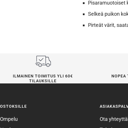
Pisaramuotoiset k
Selkeä puikon ko
Pirteät värit, saa
ILMAINEN TOIMITUS YLI 60€
NOPEA 
TILAUKSILLE
OSTOKSILLE
ASIAKASPAL
Ompelu
Ota yhteyttä