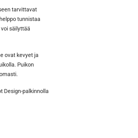
een tarvittavat
helppo tunnistaa
voi säilyttää
e ovat kevyet ja
uikolla. Puikon
tomasti.
t Design-palkinnolla