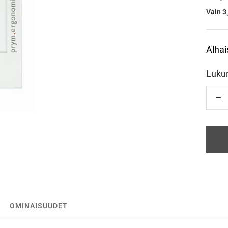
Vain 3 
Alhai
Luku
Vä
OMINAISUUDET