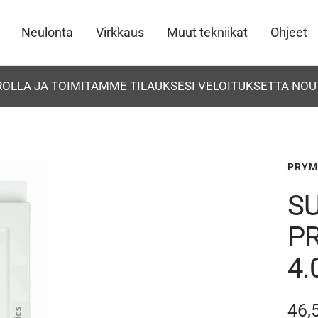
Neulonta
Virkkaus
Muut tekniikat
Ohjeet
UROLLA JA TOIMITAMME TILAUKSESI VELOITUKSETTA NOU
PRYM
S
P
4
Ale
46,