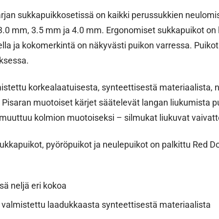
jan sukkapuikkosetissä on kaikki perussukkien neulomis
.0 mm, 3.5 mm ja 4.0 mm. Ergonomiset sukkapuikot on 
lla ja kokomerkintä on näkyvästi puikon varressa. Puikot 
ksessa.
stettu korkealaatuisesta, synteettisestä materiaalista, n
t. Pisaran muotoiset kärjet säätelevät langan liukumista p
 muuttuu kolmion muotoiseksi – silmukat liukuvat vaivat
kkapuikot, pyöröpuikot ja neulepuikot on palkittu Red Do
ä neljä eri kokoa
, valmistettu laadukkaasta synteettisestä materiaalista