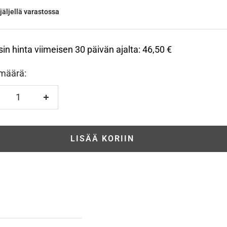
jäljellä varastossa
sin hinta viimeisen 30 päivän ajalta:
46,50 €
määrä:
hennä
Lisää
LISÄÄ KORIIN