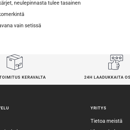
ärjet, neulepinnasta tulee tasainen
komerkintä
tavana vain setissä
24H LAADUKKAITA O
TOIMITUS KERAVALTA
VELU
YRITYS
Tietoa meistä