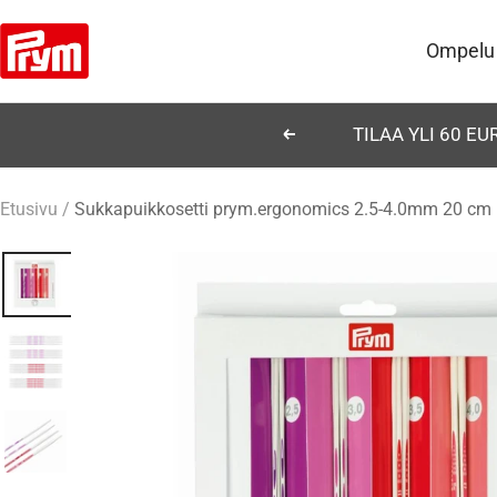
Siirry
Prym
sisältöön
Ompelu
TILAA YLI 60 E
Edellinen
Etusivu
Sukkapuikkosetti prym.ergonomics 2.5-4.0mm 20 cm