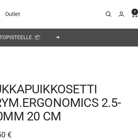
0
Outlet
TOPISTEELLE. 📦
Seuraava
UKKAPUIKKOSETTI
RYM.ERGONOMICS 2.5-
.0MM 20 CM
nnushinta
50 €