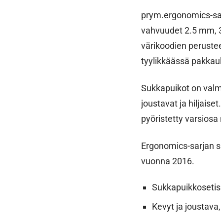
prym.ergonomics-sar
vahvuudet 2.5 mm, 3
värikoodien perustee
tyylikkäässä pakkau
Sukkapuikot on valmi
joustavat ja hiljaise
pyöristetty varsiosa
Ergonomics-sarjan su
vuonna 2016.
Sukkapuikkosetiss
Kevyt ja joustava