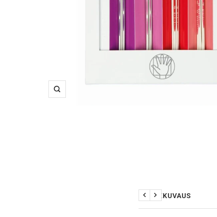
Suurenna
TUOTEKUVAUS
Edellinen
Seuraava