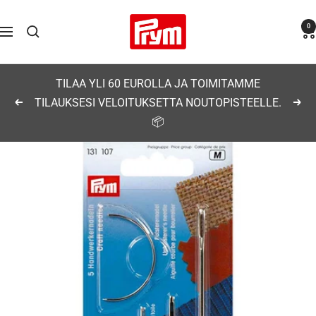
Siirry
Prym
0
sisältöön
Navigaatio
TILAA YLI 60 EUROLLA JA TOIMITAMME
TILAUKSESI VELOITUKSETTA NOUTOPISTEELLE.
Edellinen
Seu
📦