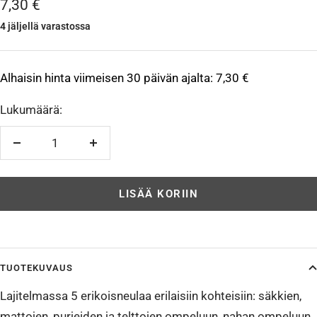
Alennushinta
7,30 €
4 jäljellä varastossa
Alhaisin hinta viimeisen 30 päivän ajalta:
7,30 €
Lukumäärä:
Vähennä
Lisää
LISÄÄ KORIIN
TUOTEKUVAUS
Lajitelmassa 5 erikoisneulaa erilaisiin kohteisiin: säkkien,
mattojen, purjeiden ja telttojen ompeluun, nahan ompeluun