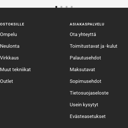
Siirry
Siirry
Siirry
Siirry
sivulle
sivulle
sivulle
sivulle
OSTOKSILLE
ASIAKASPALVELU
1
2
3
4
Ompelu
Ota yhteyttä
Neulonta
Toimitustavat ja -kulut
Virkkaus
Palautusehdot
Muut tekniikat
Maksutavat
Outlet
Sopimusehdot
Tietosuojaseloste
Usein kysytyt
Evästeasetukset