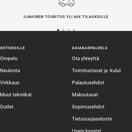
ILMAINEN TOIMITUS YLI 60€ TILAUKSILLE
Siirry
Siirry
Siirry
Siirry
sivulle
sivulle
sivulle
sivulle
OSTOKSILLE
ASIAKASPALVELU
1
2
3
4
Ompelu
Ota yhteyttä
Neulonta
Toimitustavat ja -kulut
Virkkaus
Palautusehdot
Muut tekniikat
Maksutavat
Outlet
Sopimusehdot
Tietosuojaseloste
Usein kysytyt