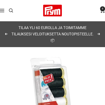
Siirry
Prym
0
sisältöön
Navigaatio
TILAA YLI 60 EUROLLA JA TOIMITAMME
TILAUKSESI VELOITUKSETTA NOUTOPISTEELLE.
Edellinen
Seu
📦