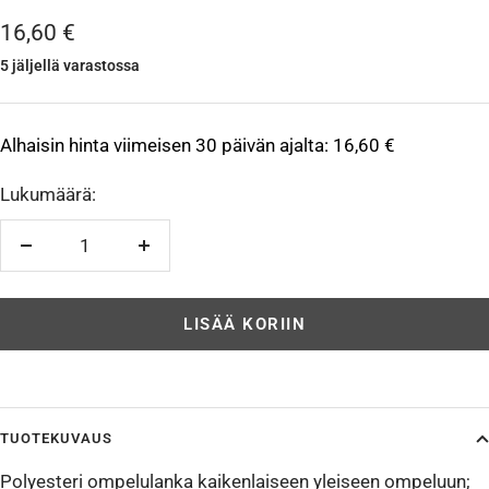
Alennushinta
16,60 €
5 jäljellä varastossa
Alhaisin hinta viimeisen 30 päivän ajalta:
16,60 €
Lukumäärä:
Vähennä
Lisää
LISÄÄ KORIIN
TUOTEKUVAUS
Polyesteri ompelulanka kaikenlaiseen yleiseen ompeluun;