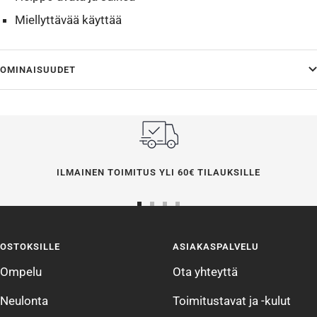
Miellyttävää käyttää
OMINAISUUDET
ILMAINEN TOIMITUS YLI 60€ TILAUKSILLE
Siirry
Siirry
Siirry
Siirry
sivulle
sivulle
sivulle
sivulle
OSTOKSILLE
ASIAKASPALVELU
1
2
3
4
Ompelu
Ota yhteyttä
Neulonta
Toimitustavat ja -kulut