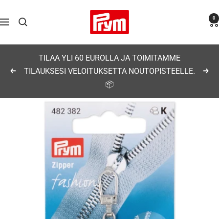
Siirry
Prym
0
sisältöön
Navigaatio
TILAA YLI 60 EUROLLA JA TOIMITAMME
TILAUKSESI VELOITUKSETTA NOUTOPISTEELLE.
Edellinen
Seu
📦