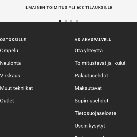
ILMAINEN TOIMITUS YLI 60€ TILAUKSILLE
Siirry
Siirry
Siirry
Siirry
sivulle
sivulle
sivulle
sivulle
OSTOKSILLE
ASIAKASPALVELU
1
2
3
4
Ompelu
Ota yhteyttä
Neulonta
Toimitustavat ja -kulut
Virkkaus
Palautusehdot
Muut tekniikat
Maksutavat
Outlet
Sopimusehdot
Tietosuojaseloste
Usein kysytyt