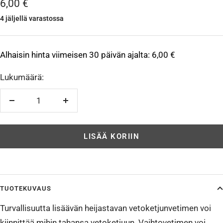
Alennushinta
6,00 €
4 jäljellä varastossa
Alhaisin hinta viimeisen 30 päivän ajalta:
6,00 €
Lukumäärä:
Vähennä
Lisää
LISÄÄ KORIIN
TUOTEKUVAUS
Turvallisuutta lisäävän heijastavan vetoketjunvetimen voi
kiinnittää mihin tahansa vetoketjuun. Vaihtovetimen voi