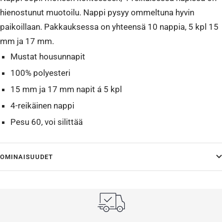
hienostunut muotoilu. Nappi pysyy ommeltuna hyvin
paikoillaan. Pakkauksessa on yhteensä 10 nappia, 5 kpl 15
mm ja 17 mm.
Mustat housunnapit
100% polyesteri
15 mm ja 17 mm napit á 5 kpl
4-reikäinen nappi
Pesu 60, voi silittää
OMINAISUUDET