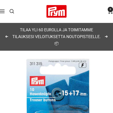
Siirry
Prym
0
sisältöön
Navigaatio
TILAA YLI 60 EUROLLA JA TOIMITAMME
TILAUKSESI VELOITUKSETTA NOUTOPISTEELLE.
Edellinen
Seu
📦