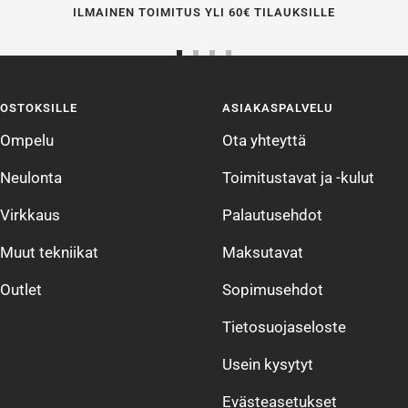
ILMAINEN TOIMITUS YLI 60€ TILAUKSILLE
Siirry
Siirry
Siirry
Siirry
sivulle
sivulle
sivulle
sivulle
OSTOKSILLE
ASIAKASPALVELU
1
2
3
4
Ompelu
Ota yhteyttä
Neulonta
Toimitustavat ja -kulut
Virkkaus
Palautusehdot
Muut tekniikat
Maksutavat
Outlet
Sopimusehdot
Tietosuojaseloste
Usein kysytyt
Evästeasetukset