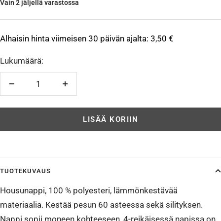
Vain 2 jäljellä varastossa
Alhaisin hinta viimeisen 30 päivän ajalta:
3,50 €
Lukumäärä:
Vähennä
Lisää
LISÄÄ KORIIN
TUOTEKUVAUS
Housunappi, 100 % polyesteri, lämmönkestävää
materiaalia. Kestää pesun 60 asteessa sekä silityksen.
Nappi sopii moneen kohteeseen, 4-reikäisessä napissa on