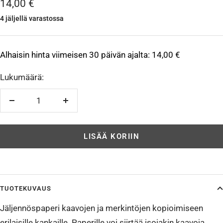
Alennushinta
14,00 €
4 jäljellä varastossa
Alhaisin hinta viimeisen 30 päivän ajalta:
14,00 €
Lukumäärä:
Vähennä
Lisää
LISÄÄ KORIIN
TUOTEKUVAUS
Jäljennöspaperi kaavojen ja merkintöjen kopioimiseen
erilaisille kankaille. Paperille voi siirtää isojakin kaavoja,