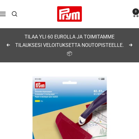
Siirry
Prym
0
sisältöön
Navigaatio
TILAA YLI 60 EUROLLA JA TOIMITAMME
TILAUKSESI VELOITUKSETTA NOUTOPISTEELLE.
Edellinen
Seu
📦