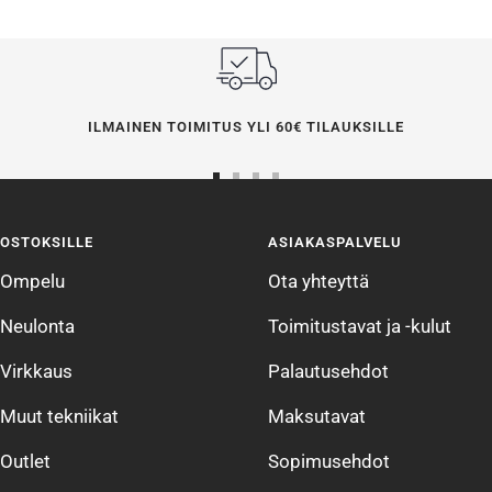
ILMAINEN TOIMITUS YLI 60€ TILAUKSILLE
Siirry
Siirry
Siirry
Siirry
sivulle
sivulle
sivulle
sivulle
OSTOKSILLE
ASIAKASPALVELU
1
2
3
4
Ompelu
Ota yhteyttä
Neulonta
Toimitustavat ja -kulut
Virkkaus
Palautusehdot
Muut tekniikat
Maksutavat
Outlet
Sopimusehdot