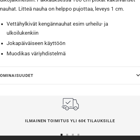
nauhat. Litteä nauha on helppo pujottaa, leveys 1 cm.
Vettähylkivät kengännauhat esim urheilu- ja
ulkoilukenkiin
Jokapäiväiseen käyttöön
Muodikas väriyhdistelmä
OMINAISUUDET
ILMAINEN TOIMITUS YLI 60€ TILAUKSILLE
Siirry
Siirry
Siirry
Siirry