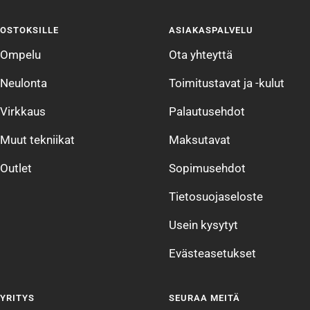
sivulle
sivulle
sivulle
sivulle
OSTOKSILLE
ASIAKASPALVELU
1
2
3
4
Ompelu
Ota yhteyttä
Neulonta
Toimitustavat ja -kulut
Virkkaus
Palautusehdot
Muut tekniikat
Maksutavat
Outlet
Sopimusehdot
Tietosuojaseloste
Usein kysytyt
Evästeasetukset
YRITYS
SEURAA MEITÄ