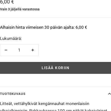
Alennushinta
6,00 €
Vain 3 jäljellä varastossa
Alhaisin hinta viimeisen 30 päivän ajalta:
6,00 €
Lukumäärä:
Vähennä
Lisää
LISÄÄ KORIIN
TUOTEKUVAUS
Litteät, vettähylkivät kengännauhat monenlaisiin
ulkojalkineisiin. Pakkauksessa 100 cm pitkät kaksiväriset