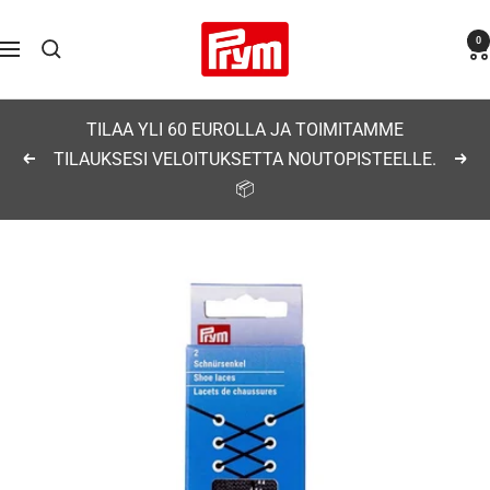
Siirry
Prym
0
sisältöön
Navigaatio
TILAA YLI 60 EUROLLA JA TOIMITAMME
TILAUKSESI VELOITUKSETTA NOUTOPISTEELLE.
Edellinen
Seu
📦