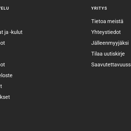
VELU
YRITYS
Tietoa meistä
t ja -kulut
Yhteystiedot
ot
Jälleenmyyjäksi
Tilaa uutiskirje
ot
Saavutettavuuss
eloste
t
kset