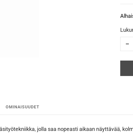
Alhai
Luku
Vä
OMINAISUUDET
sityötekniikka, jolla saa nopeasti aikaan näyttävää, kolmi