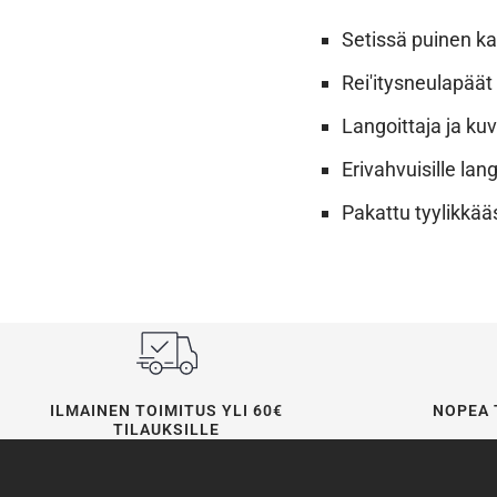
Setissä puinen k
Rei'itysneulapää
Langoittaja ja kuv
Erivahvuisille la
Pakattu tyylikkä
ILMAINEN TOIMITUS YLI 60€
NOPEA 
TILAUKSILLE