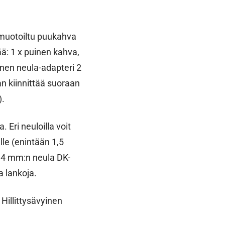
n muotoiltu puukahva
ää: 1 x puinen kahva,
nen neula-adapteri 2
n kiinnittää suoraan
).
 Eri neuloilla voit
lle (enintään 1,5
a 4 mm:n neula DK-
a lankoja.
 Hillittysävyinen