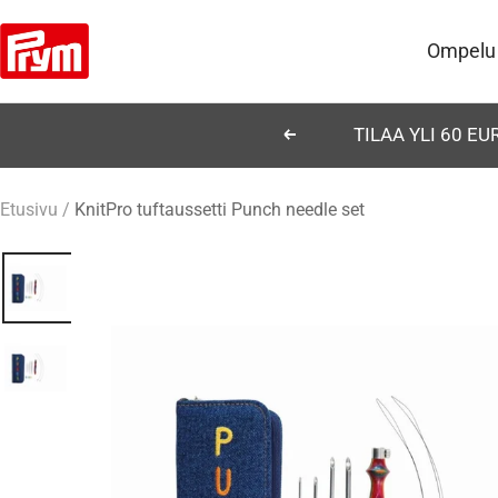
Siirry
Prym
sisältöön
Ompelu
TILAA YLI 60 E
Edellinen
Etusivu
KnitPro tuftaussetti Punch needle set