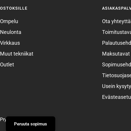
OSTOKSILLE
ASIAKASPAL
Ompelu
Ota yhteyttä
Neulonta
Toimitustava
Virkkaus
Palautusehd
Muut tekniikat
Maksutavat
Outlet
Sopimusehd
Tietosuojas
Usein kysyty
Evästeasetu
Prym
Peruuta sopimus