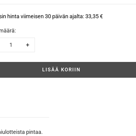
sin hinta viimeisen 30 päivän ajalta:
33,35 €
määrä:
hennä
Lisää
LISÄÄ KORIIN
ulotteista pintaa.