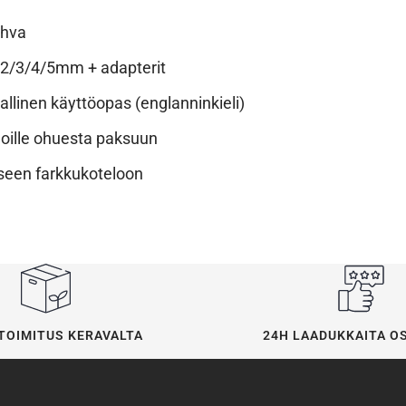
ahva
t 2/3/4/5mm + adapterit
allinen käyttöopas (englanninkieli)
ngoille ohuesta paksuun
äseen farkkukoteloon
24H LAADUKKAITA O
TOIMITUS KERAVALTA