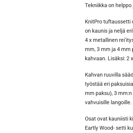
Tekniikka on helppo 
KnitPro tuftaussetti 
on kaunis ja neljä er
4 x metallinen rei'
mm, 3 mm ja 4 mm pa
kahvaan. Lisäksi: 2 x
Kahvan ruuvilla sääde
työstää eri paksuisia
mm paksu), 3 mm:n ne
vahvuisille langoille
Osat ovat kauniisti k
Eartly Wood- setti k