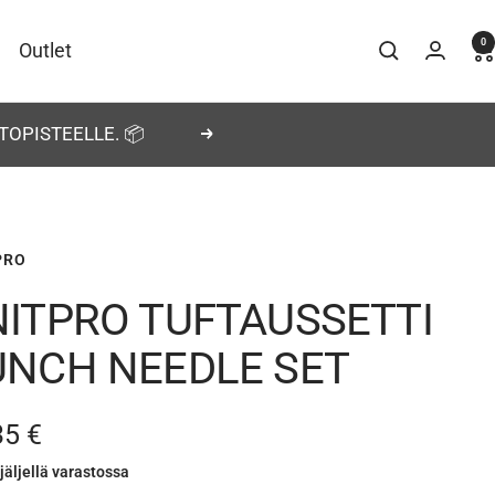
0
Outlet
TOPISTEELLE. 📦
Seuraava
PRO
NITPRO TUFTAUSSETTI
UNCH NEEDLE SET
nnushinta
35 €
jäljellä varastossa