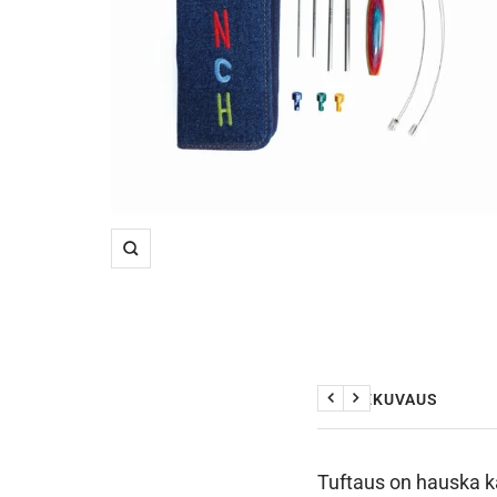
Suurenna
TUOTEKUVAUS
Edellinen
Seuraava
Tuftaus on hauska kä