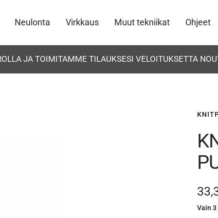
Neulonta
Virkkaus
Muut tekniikat
Ohjeet
UROLLA JA TOIMITAMME TILAUKSESI VELOITUKSETTA NOU
KNIT
K
P
Ale
33,
Vain 3 