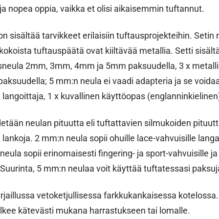
ja nopea oppia, vaikka et olisi aikaisemmin tuftannut.
on sisältää tarvikkeet erilaisiin tuftausprojekteihin. Seti
ikokoista tuftauspäätä ovat kiiltävää metallia. Setti sisält
itysneula 2mm, 3mm, 4mm ja 5mm paksuudella, 3 x metalli
ksuudella; 5 mm:n neula ei vaadi adapteria ja se voidaa
 langoittaja, 1 x kuvallinen käyttöopas (englanninkielinen
tään neulan pituutta eli tuftattavien silmukoiden pituutta.
 lankoja. 2 mm:n neula sopii ohuille lace-vahvuisille langa
ula sopii erinomaisesti fingering- ja sport-vahvuisille j
. Suurinta, 5 mm:n neulaa voit käyttää tuftatessasi paksuj
irjaillussa vetoketjullisessa farkkukankaisessa kotelossa.
ulkee kätevästi mukana harrastukseen tai lomalle.