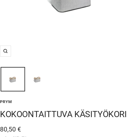
Suurenna
PRYM
KOKOONTAITTUVA KÄSITYÖKORI
Alennushinta
80,50 €