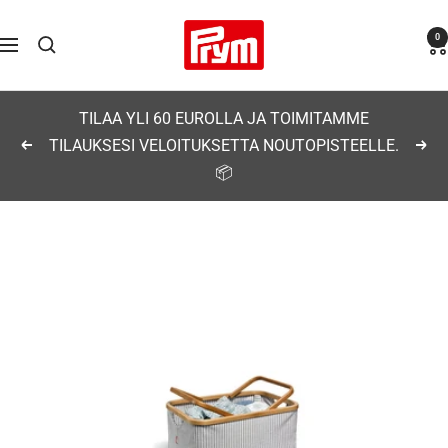
Siirry
Prym
0
sisältöön
Navigaatio
TILAA YLI 60 EUROLLA JA TOIMITAMME
TILAUKSESI VELOITUKSETTA NOUTOPISTEELLE.
Edellinen
Seu
📦