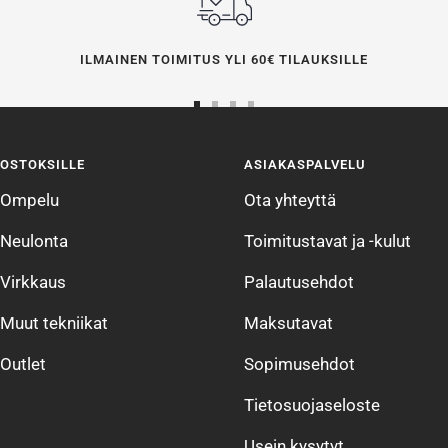
ILMAINEN TOIMITUS YLI 60€ TILAUKSILLE
Siirry
Siirry
Siirry
Siirry
sivulle
sivulle
sivulle
sivulle
OSTOKSILLE
ASIAKASPALVELU
1
2
3
4
Ompelu
Ota yhteyttä
Neulonta
Toimitustavat ja -kulut
Virkkaus
Palautusehdot
Muut tekniikat
Maksutavat
Outlet
Sopimusehdot
Tietosuojaseloste
Usein kysytyt