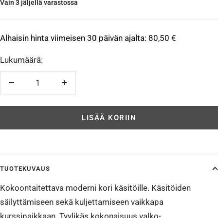
Vain 3 jäljellä varastossa
Alhaisin hinta viimeisen 30 päivän ajalta:
80,50 €
Lukumäärä:
Vähennä
Lisää
LISÄÄ KORIIN
TUOTEKUVAUS
Kokoontaitettava moderni kori käsitöille. Käsitöiden
säilyttämiseen sekä kuljettamiseen vaikkapa
kurssipaikkaan. Tyylikäs kokonaisuus valko-