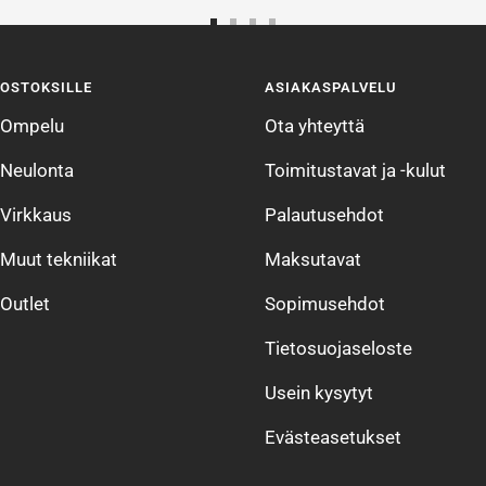
Siirry
Siirry
Siirry
Siirry
sivulle
sivulle
sivulle
sivulle
OSTOKSILLE
ASIAKASPALVELU
1
2
3
4
Ompelu
Ota yhteyttä
Neulonta
Toimitustavat ja -kulut
Virkkaus
Palautusehdot
Muut tekniikat
Maksutavat
Outlet
Sopimusehdot
Tietosuojaseloste
Usein kysytyt
Evästeasetukset