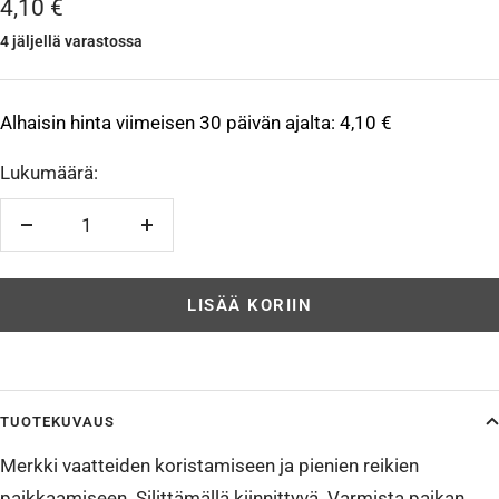
Alennushinta
4,10 €
4 jäljellä varastossa
Alhaisin hinta viimeisen 30 päivän ajalta:
4,10 €
Lukumäärä:
Vähennä
Lisää
LISÄÄ KORIIN
TUOTEKUVAUS
Merkki vaatteiden koristamiseen ja pienien reikien
paikkaamiseen. Silittämällä kiinnittyvä. Varmista paikan