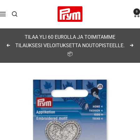
Siirry
Prym
0
sisältöön
Navigaatio
TILAA YLI 60 EUROLLA JA TOIMITAMME
TILAUKSESI VELOITUKSETTA NOUTOPISTEELLE.
Edellinen
Seu
📦