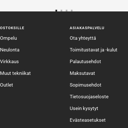
Siirry
Siirry
Siirry
Siirry
sivulle
sivulle
sivulle
sivulle
OSTOKSILLE
ASIAKASPALVELU
1
2
3
4
Ompelu
Ota yhteyttä
Neulonta
Toimitustavat ja -kulut
Virkkaus
Palautusehdot
Muut tekniikat
Maksutavat
Outlet
Sopimusehdot
Tietosuojaseloste
Usein kysytyt
Evästeasetukset