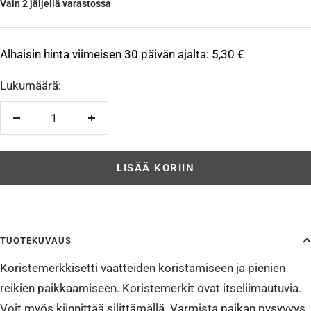
Vain 2 jäljellä varastossa
Alhaisin hinta viimeisen 30 päivän ajalta:
5,30 €
Lukumäärä:
Vähennä
Lisää
LISÄÄ KORIIN
TUOTEKUVAUS
Koristemerkkisetti vaatteiden koristamiseen ja pienien
reikien paikkaamiseen. Koristemerkit ovat itseliimautuvia.
Voit myös kiinnittää silittämällä. Varmista paikan pysyvyys