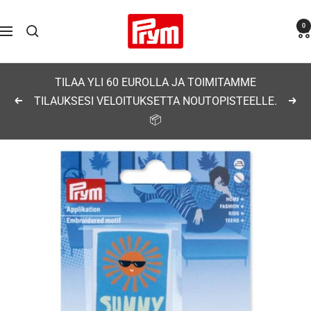
Siirry
Prym
0
sisältöön
Navigaatio
TILAA YLI 60 EUROLLA JA TOIMITAMME
TILAUKSESI VELOITUKSETTA NOUTOPISTEELLE.
Edellinen
Seu
📦