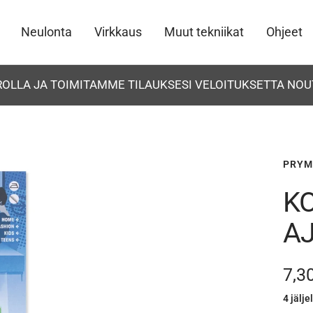
Neulonta
Virkkaus
Muut tekniikat
Ohjeet
UROLLA JA TOIMITAMME TILAUKSESI VELOITUKSETTA NOU
PRYM
K
A
Ale
7,3
4 jälje