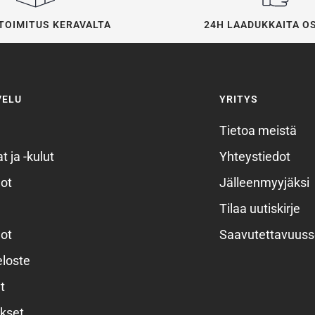
24H LAADUKKAITA O
TOIMITUS KERAVALTA
VELU
YRITYS
Tietoa meistä
t ja -kulut
Yhteystiedot
ot
Jälleenmyyjäksi
Tilaa uutiskirje
ot
Saavutettavuuss
eloste
t
kset