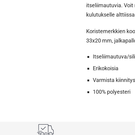
itseliimautuvia. Voi
kulutukselle alttiiss
Koristemerkkien koo
33x20 mm, jalkapall
Itseliimautuva/sil
Erikokoisia
Varmista kiinnity
100% polyesteri