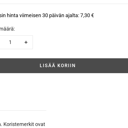
sin hinta viimeisen 30 päivän ajalta:
7,30 €
määrä:
hennä
Lisää
LISÄÄ KORIIN
. Koristemerkit ovat