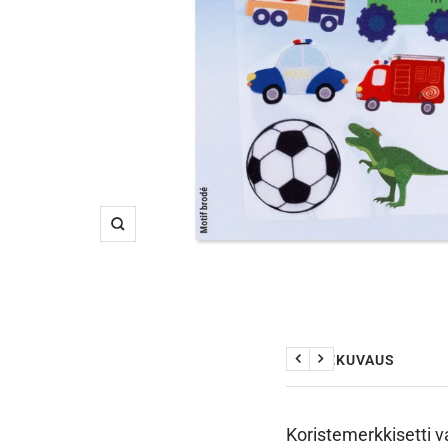
Suurenna
TUOTEKUVAUS
Edellinen
Seuraava
Koristemerkkisetti v