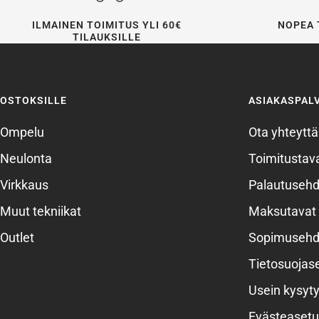
ILMAINEN TOIMITUS YLI 60€
NOPEA 
TILAUKSILLE
OSTOKSILLE
ASIAKASPAL
Ompelu
Ota yhteyttä
Neulonta
Toimitustava
Virkkaus
Palautusehd
Muut tekniikat
Maksutavat
Outlet
Sopimusehd
Tietosuojas
Usein kysyty
Evästeasetu