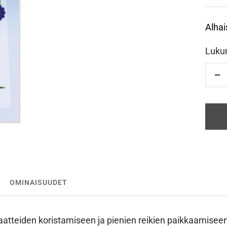
Alhai
Luku
Vä
OMINAISUUDET
aatteiden koristamiseen ja pienien reikien paikkaamiseen