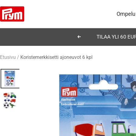
Siirry
Prym
sisältöön
Ompelu
TILAA YLI 60 E
Edellinen
Etusivu
Koristemerkkisetti ajoneuvot 6 kpl