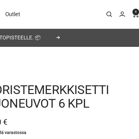
0
Outlet
TOPISTEELLE. 📦
Seuraava
ORISTEMERKKISETTI
JONEUVOT 6 KPL
nnushinta
0 €
llä varastossa