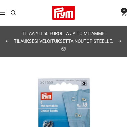
Siirry
Prym
0
sisältöön
Navigaatio
TILAA YLI 60 EUROLLA JA TOIMITAMME
TILAUKSESI VELOITUKSETTA NOUTOPISTEELLE.
Edellinen
Seu
📦