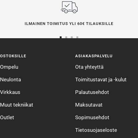
ILMAINEN TOIMITUS YLI 60€ TILAUKSILLE
Siirry
Siirry
Siirry
Siirry
sivulle
sivulle
sivulle
sivulle
OSTOKSILLE
ASIAKASPALVELU
1
2
3
4
Ompelu
Ota yhteyttä
Neulonta
Toimitustavat ja -kulut
Virkkaus
Palautusehdot
Muut tekniikat
Maksutavat
Outlet
Sopimusehdot
Tietosuojaseloste