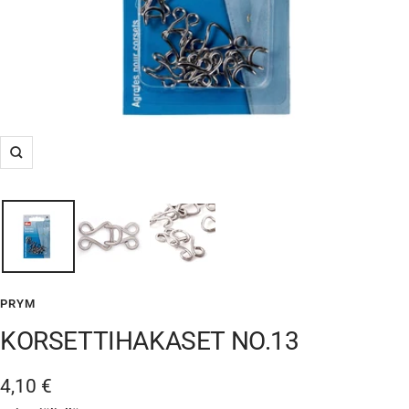
Suurenna
PRYM
KORSETTIHAKASET NO.13
Alennushinta
4,10 €