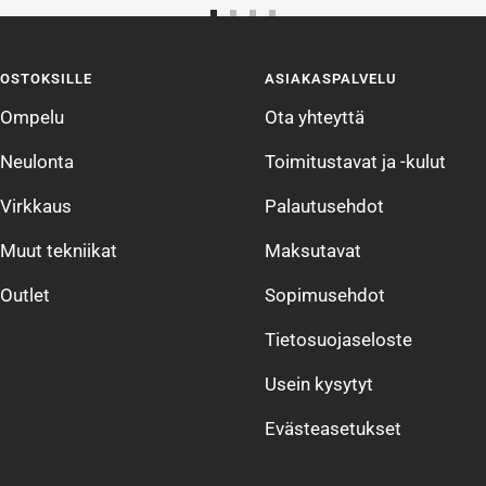
Siirry
Siirry
Siirry
Siirry
sivulle
sivulle
sivulle
sivulle
OSTOKSILLE
ASIAKASPALVELU
1
2
3
4
Ompelu
Ota yhteyttä
Neulonta
Toimitustavat ja -kulut
Virkkaus
Palautusehdot
Muut tekniikat
Maksutavat
Outlet
Sopimusehdot
Tietosuojaseloste
Usein kysytyt
Evästeasetukset