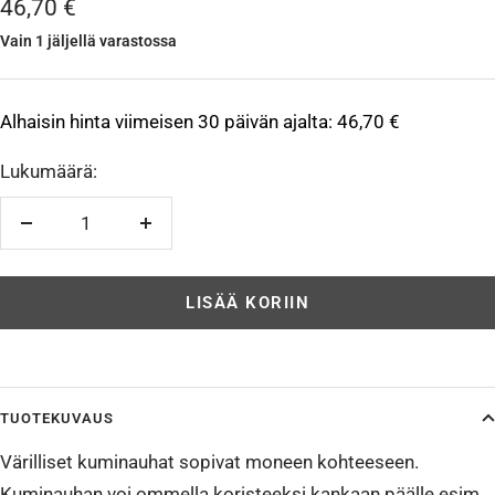
Alennushinta
46,70 €
Vain 1 jäljellä varastossa
Alhaisin hinta viimeisen 30 päivän ajalta:
46,70 €
Lukumäärä:
Vähennä
Lisää
LISÄÄ KORIIN
TUOTEKUVAUS
Värilliset kuminauhat sopivat moneen kohteeseen.
Kuminauhan voi ommella koristeeksi kankaan päälle esim