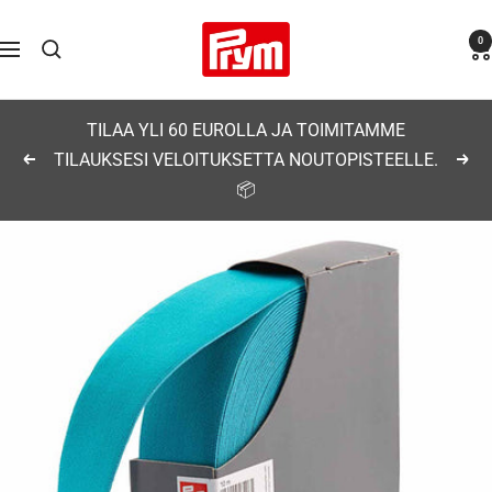
Siirry
Prym
0
sisältöön
Navigaatio
TILAA YLI 60 EUROLLA JA TOIMITAMME
TILAUKSESI VELOITUKSETTA NOUTOPISTEELLE.
Edellinen
Seu
📦