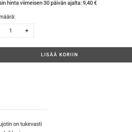
sin hinta viimeisen 30 päivän ajalta:
9,40 €
määrä:
hennä
Lisää
LISÄÄ KORIIN
jotin on tukevasti