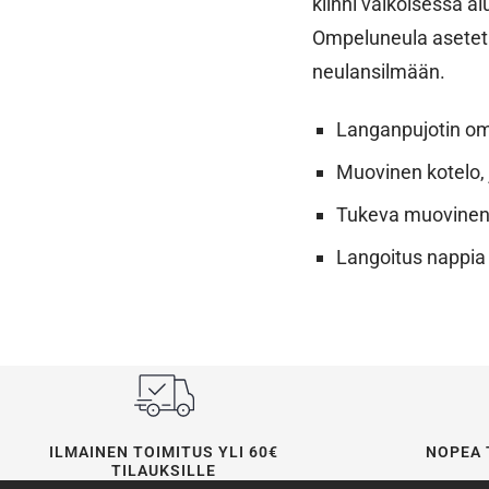
kiinni valkoisessa a
Ompeluneula aseteta
neulansilmään.
Langanpujotin o
Muovinen kotelo, 
Tukeva muovinen
Langoitus nappia
ILMAINEN TOIMITUS YLI 60€
NOPEA 
TILAUKSILLE