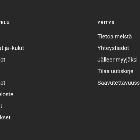
VELU
YRITYS
Tietoa meistä
t ja -kulut
Yhteystiedot
ot
Jälleenmyyjäksi
Tilaa uutiskirje
ot
Saavutettavuuss
eloste
t
kset