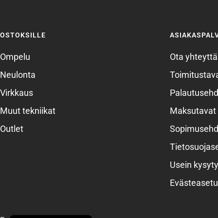
OSTOKSILLE
ASIAKASPAL
Ompelu
Ota yhteyttä
Neulonta
Toimitustava
Virkkaus
Palautusehd
Muut tekniikat
Maksutavat
Outlet
Sopimusehd
Tietosuojas
Usein kysyty
Evästeasetu