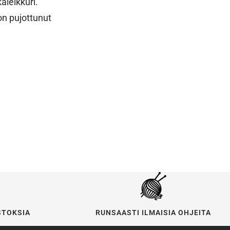
aleikkuri.
on pujottunut
STOKSIA
RUNSAASTI ILMAISIA OHJEITA