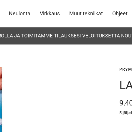
Neulonta
Virkkaus
Muut tekniikat
Ohjeet
UROLLA JA TOIMITAMME TILAUKSESI VELOITUKSETTA NOU
PRYM
L
Ale
9,4
5 jälje