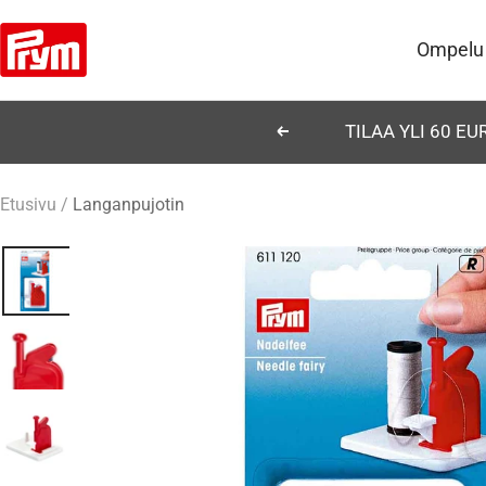
Siirry
Prym
sisältöön
Ompelu
TILAA YLI 60 E
Edellinen
Etusivu
Langanpujotin