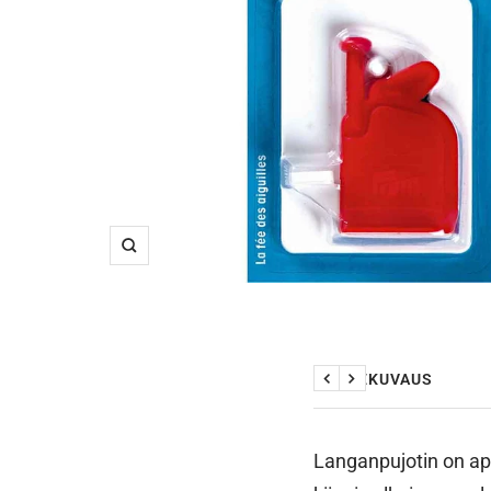
Suurenna
TUOTEKUVAUS
Edellinen
Seuraava
Langanpujotin on ap