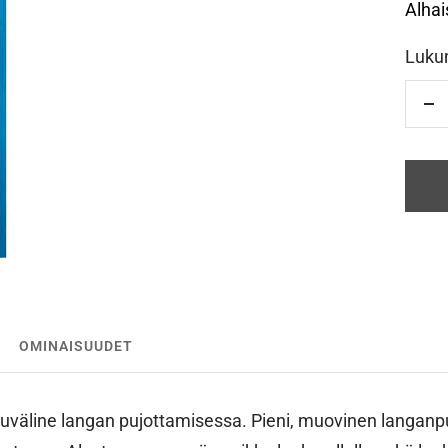
Alhai
Luku
Vä
OMINAISUUDET
uväline langan pujottamisessa. Pieni, muovinen langanpu