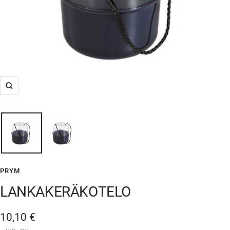
Suurenna
PRYM
LANKAKERÄKOTELO
Alennushinta
10,10 €