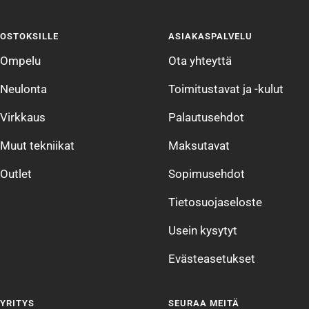
Siirry
Siirry
Siirry
Siirry
sivulle
sivulle
sivulle
sivulle
OSTOKSILLE
ASIAKASPALVELU
1
2
3
4
Ompelu
Ota yhteyttä
Neulonta
Toimitustavat ja -kulut
Virkkaus
Palautusehdot
Muut tekniikat
Maksutavat
Outlet
Sopimusehdot
Tietosuojaseloste
Usein kysytyt
Evästeasetukset
YRITYS
SEURAA MEITÄ