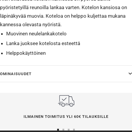
pyöristetyillä reunoilla lankaa varten. Kotelon kansiosa on
läpinäkyvää muovia. Koteloa on helppo kuljettaa mukana
kannessa olevasta nyöristä.
Muovinen neulelankakotelo
Lanka juoksee kotelosta esteettä
Helppokäyttöinen
OMINAISUUDET
ILMAINEN TOIMITUS YLI 60€ TILAUKSILLE