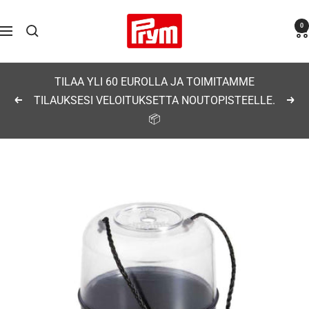
Siirry
Prym
0
sisältöön
Navigaatio
TILAA YLI 60 EUROLLA JA TOIMITAMME
TILAUKSESI VELOITUKSETTA NOUTOPISTEELLE.
Edellinen
Seu
📦