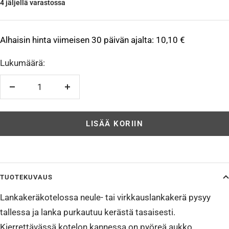
4 jäljellä varastossa
Alhaisin hinta viimeisen 30 päivän ajalta:
10,10 €
Lukumäärä:
Vähennä
Lisää
LISÄÄ KORIIN
TUOTEKUVAUS
Lankakeräkotelossa neule- tai virkkauslankakerä pysyy
tallessa ja lanka purkautuu kerästä tasaisesti.
Kierrettävässä kotelon kannessa on pyöreä aukko