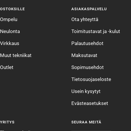
sivulle
sivulle
sivulle
sivulle
OSTOKSILLE
ASIAKASPALVELU
1
2
3
4
Ompelu
Ota yhteyttä
Neulonta
Toimitustavat ja -kulut
Virkkaus
Palautusehdot
Muut tekniikat
Maksutavat
Outlet
Sopimusehdot
Tietosuojaseloste
Usein kysytyt
Evästeasetukset
YRITYS
SEURAA MEITÄ