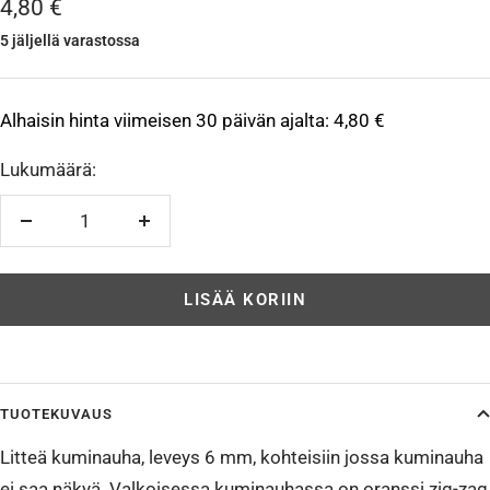
Alennushinta
4,80 €
5 jäljellä varastossa
Alhaisin hinta viimeisen 30 päivän ajalta:
4,80 €
Lukumäärä:
Vähennä
Lisää
LISÄÄ KORIIN
TUOTEKUVAUS
Litteä kuminauha, leveys 6 mm, kohteisiin jossa kuminauha
ei saa näkyä. Valkoisessa kuminauhassa on oranssi zig-zag