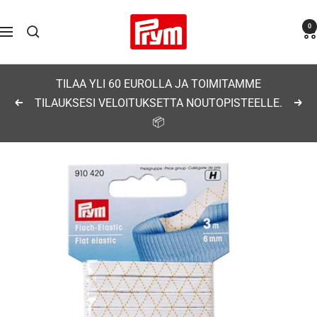
Siirry
Prym
0
sisältöön
Navigaatio
TILAA YLI 60 EUROLLA JA TOIMITAMME
TILAUKSESI VELOITUKSETTA NOUTOPISTEELLE.
Edellinen
Seu
📦