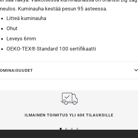
neulos. Kuminauha kestää pesun 95 asteessa.
Litteä kuminauha
Ohut
Leveys 6mm
OEKO-TEX® Standard 100 sertifikaatti
OMINAISUUDET
ILMAINEN TOIMITUS YLI 60€ TILAUKSILLE
Siirry
Siirry
Siirry
Siirry