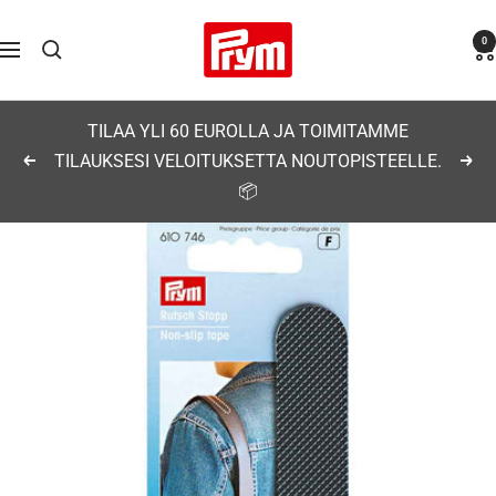
Siirry
Prym
0
sisältöön
Navigaatio
TILAA YLI 60 EUROLLA JA TOIMITAMME
TILAUKSESI VELOITUKSETTA NOUTOPISTEELLE.
Edellinen
Seu
📦