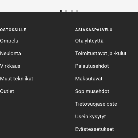
Siirry
Siirry
Siirry
Siirry
sivulle
sivulle
sivulle
sivulle
OSTOKSILLE
ASIAKASPALVELU
1
2
3
4
Ompelu
Ota yhteyttä
Neulonta
Toimitustavat ja -kulut
Virkkaus
Palautusehdot
Muut tekniikat
Maksutavat
Outlet
Sopimusehdot
Tietosuojaseloste
Usein kysytyt
Evästeasetukset