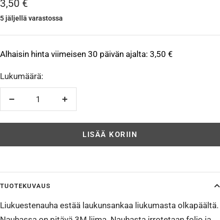
Alennushinta
3,50 €
5 jäljellä varastossa
Alhaisin hinta viimeisen 30 päivän ajalta:
3,50 €
Lukumäärä:
Vähennä
Lisää
LISÄÄ KORIIN
TUOTEKUVAUS
Liukuestenauha estää laukunsankaa liukumasta olkapäältä.
Nauhassa on pitävä 3M liima. Nauhasta irrotetaan folio ja