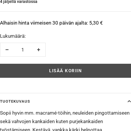
4 jäljellä varastossa
Alhaisin hinta viimeisen 30 päivän ajalta:
5,30 €
Lukumäärä:
Vähennä
Lisää
LISÄÄ KORIIN
TUOTEKUVAUS
Sopii hyvin mm. macramé-töihin, neuleiden pingottamiseen
sekä vahvojen kankaiden kuten purjekankaiden
työstämiseen. Kestävä, vankka kärki helpottaa