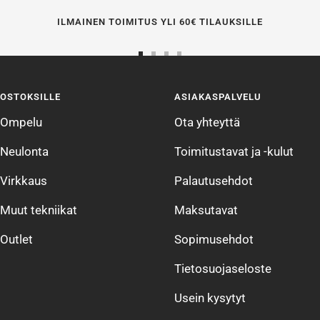
ILMAINEN TOIMITUS YLI 60€ TILAUKSILLE
Siirry
Siirry
Siirry
Siirry
sivulle
sivulle
sivulle
sivulle
OSTOKSILLE
ASIAKASPALVELU
1
2
3
4
Ompelu
Ota yhteyttä
Neulonta
Toimitustavat ja -kulut
Virkkaus
Palautusehdot
Muut tekniikat
Maksutavat
Outlet
Sopimusehdot
Tietosuojaseloste
Usein kysytyt