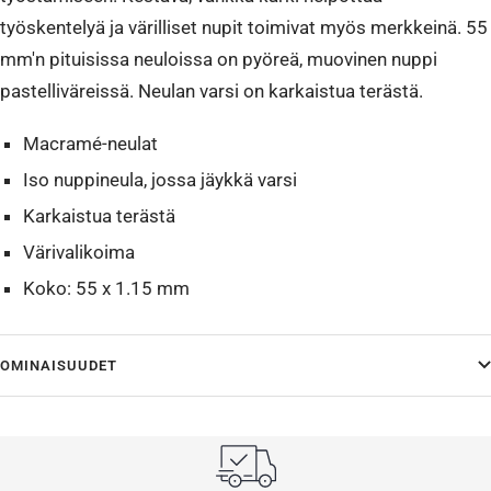
työskentelyä ja värilliset nupit toimivat myös merkkeinä. 55
mm'n pituisissa neuloissa on pyöreä, muovinen nuppi
pastelliväreissä. Neulan varsi on karkaistua terästä.
Macramé-neulat
Iso nuppineula, jossa jäykkä varsi
Karkaistua terästä
Värivalikoima
Koko: 55 x 1.15 mm
OMINAISUUDET