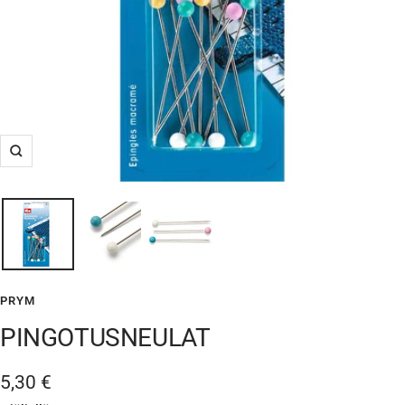
Suurenna
PRYM
PINGOTUSNEULAT
Alennushinta
5,30 €