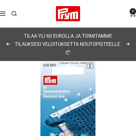
Siirry
Prym
0
sisältöön
Navigaatio
TILAA YLI 60 EUROLLA JA TOIMITAMME
TILAUKSESI VELOITUKSETTA NOUTOPISTEELLE.
Edellinen
Seu
📦