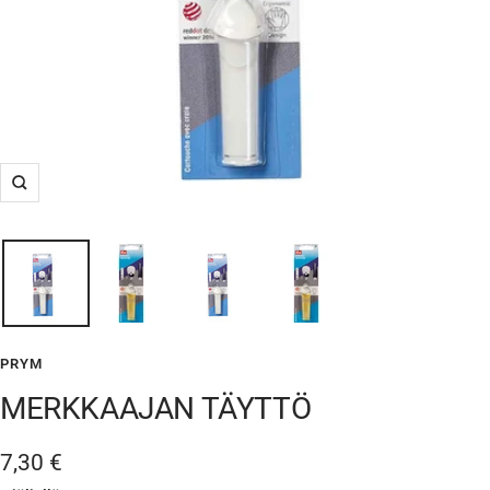
Suurenna
PRYM
MERKKAAJAN TÄYTTÖ
Alennushinta
7,30 €