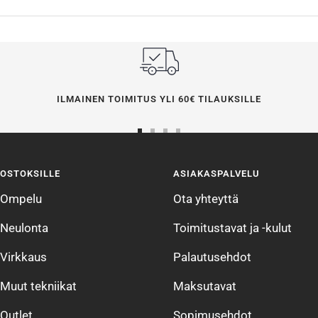
ILMAINEN TOIMITUS YLI 60€ TILAUKSILLE
Siirry
Siirry
Siirry
Siirry
sivulle
sivulle
sivulle
sivulle
OSTOKSILLE
ASIAKASPALVELU
1
2
3
4
Ompelu
Ota yhteyttä
Neulonta
Toimitustavat ja -kulut
Virkkaus
Palautusehdot
Muut tekniikat
Maksutavat
Outlet
Sopimusehdot