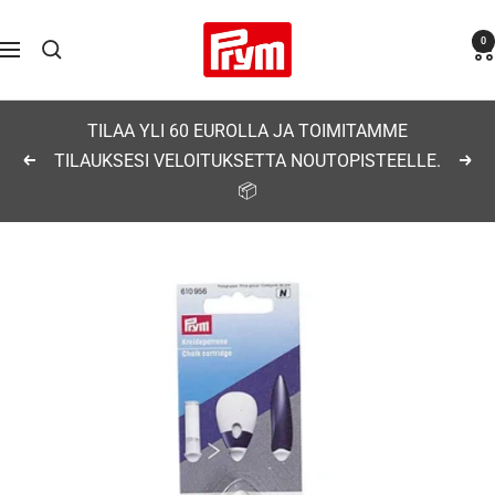
Siirry
Prym
0
sisältöön
Navigaatio
TILAA YLI 60 EUROLLA JA TOIMITAMME
TILAUKSESI VELOITUKSETTA NOUTOPISTEELLE.
Edellinen
Seu
📦