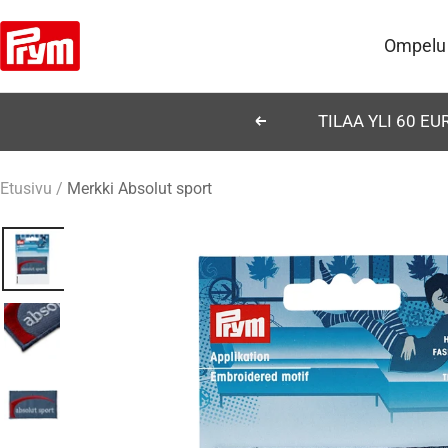
Siirry
Prym
sisältöön
Ompelu
TILAA YLI 60 E
Edellinen
Etusivu
Merkki Absolut sport