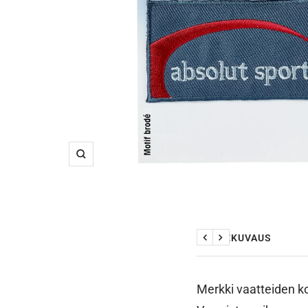
Suurenna
TUOTEKUVAUS
Edellinen
Seuraava
Merkki vaatteiden ko