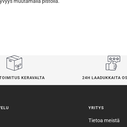
yvyys muutamalla pistolla.
24H LAADUKKAITA O
TOIMITUS KERAVALTA
VELU
YRITYS
Tietoa meistä