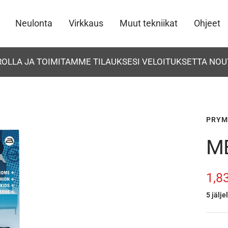
Neulonta
Virkkaus
Muut tekniikat
Ohjeet
UROLLA JA TOIMITAMME TILAUKSESI VELOITUKSETTA NOU
PRYM
M
Ale
1,8
5 jälje