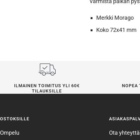
Varmista paikan pys
Merkki Morago
Koko 72x41 mm
ILMAINEN TOIMITUS YLI 60€
NOPEA 
TILAUKSILLE
OSTOKSILLE
ASIAKASPAL
Ompelu
Ota yhteyttä