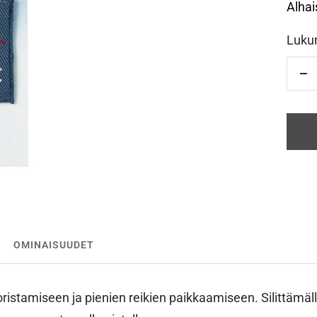
Alhai
Luku
Vä
OMINAISUUDET
ristamiseen ja pienien reikien paikkaamiseen. Silittämällä