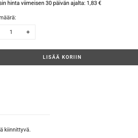
sin hinta viimeisen 30 päivän ajalta:
1,83 €
määrä:
hennä
Lisää
LISÄÄ KORIIN
 kiinnittyvä.