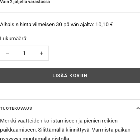
Vain 2 jäljellä varastossa
Alhaisin hinta viimeisen 30 päivän ajalta:
10,10 €
Lukumäärä:
Vähennä
Lisää
LISÄÄ KORIIN
TUOTEKUVAUS
Merkki vaatteiden koristamiseen ja pienien reikien
paikkaamiseen. Silittämällä kiinnittyvä. Varmista paikan
pysyvyys muutamalla pistolla.