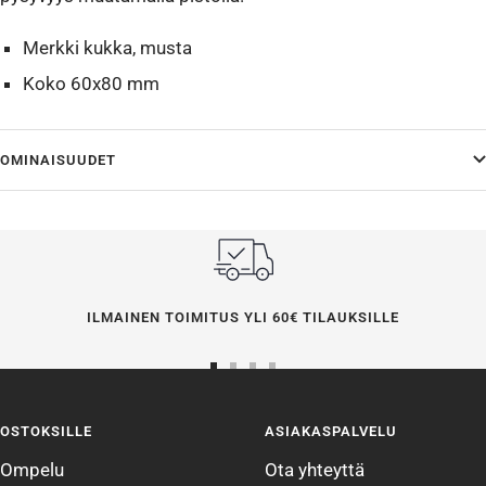
Merkki kukka, musta
Koko 60x80 mm
OMINAISUUDET
ILMAINEN TOIMITUS YLI 60€ TILAUKSILLE
Siirry
Siirry
Siirry
Siirry
sivulle
sivulle
sivulle
sivulle
OSTOKSILLE
ASIAKASPALVELU
1
2
3
4
Ompelu
Ota yhteyttä