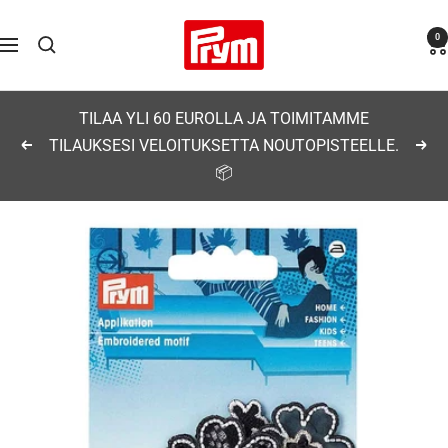
Siirry
Prym
0
sisältöön
Navigaatio
TILAA YLI 60 EUROLLA JA TOIMITAMME
TILAUKSESI VELOITUKSETTA NOUTOPISTEELLE.
Edellinen
Seu
📦