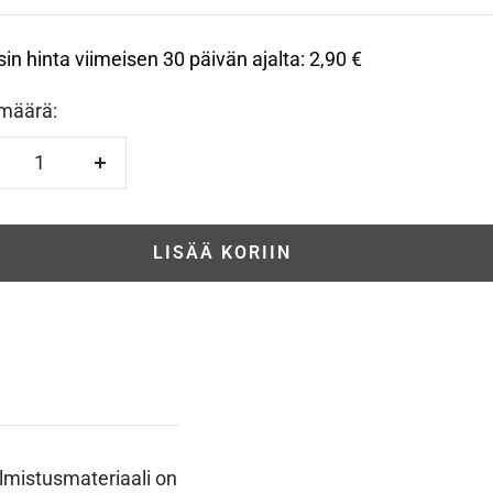
sin hinta viimeisen 30 päivän ajalta:
2,90 €
määrä:
hennä
Lisää
LISÄÄ KORIIN
lmistusmateriaali on