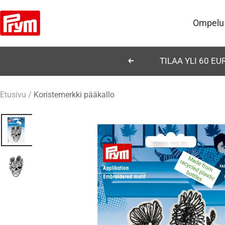
Siirry
Prym
sisältöön
Ompelu
TILAA YLI 60 E
Edellinen
Etusivu
Koristemerkki pääkallo