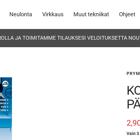
Neulonta
Virkkaus
Muut tekniikat
Ohjeet
UROLLA JA TOIMITAMME TILAUKSESI VELOITUKSETTA NOU
PRYM
K
P
Ale
2,9
Vain 3 