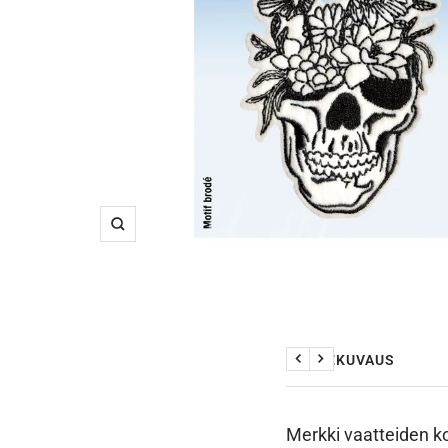
Suurenna
TUOTEKUVAUS
Edellinen
Seuraava
Merkki vaatteiden ko