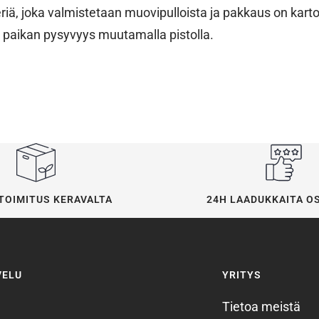
riä, joka valmistetaan muovipulloista ja pakkaus on karto
a paikan pysyvyys muutamalla pistolla.
24H LAADUKKAITA O
TOIMITUS KERAVALTA
VELU
YRITYS
Tietoa meistä