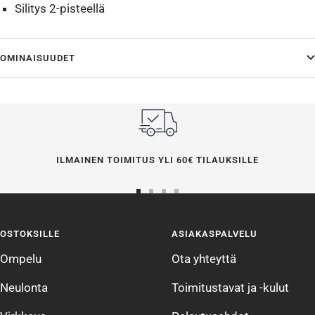
Silitys 2-pisteellä
OMINAISUUDET
ILMAINEN TOIMITUS YLI 60€ TILAUKSILLE
Siirry
Siirry
Siirry
Siirry
sivulle
sivulle
sivulle
sivulle
OSTOKSILLE
ASIAKASPALVELU
1
2
3
4
Ompelu
Ota yhteyttä
Neulonta
Toimitustavat ja -kulut