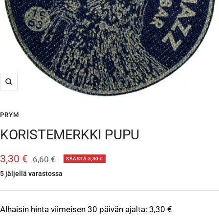
Suurenna
PRYM
KORISTEMERKKI PUPU
Alennushinta
3,30 €
Normaalihinta
6,60 €
SÄÄSTÄ 3,30 €
5 jäljellä varastossa
Alhaisin hinta viimeisen 30 päivän ajalta:
3,30 €