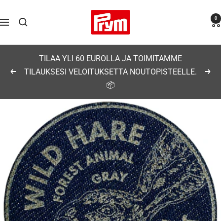
Siirry
Prym
0
sisältöön
Navigaatio
TILAA YLI 60 EUROLLA JA TOIMITAMME
TILAUKSESI VELOITUKSETTA NOUTOPISTEELLE.
Edellinen
Seu
📦