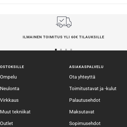
ILMAINEN TOIMITUS YLI 60€ TILAUKSILLE
Siirry
Siirry
Siirry
Siirry
sivulle
sivulle
sivulle
sivulle
OSTOKSILLE
ASIAKASPALVELU
1
2
3
4
Ompelu
Ota yhteyttä
Neulonta
Toimitustavat ja -kulut
Virkkaus
Palautusehdot
Muut tekniikat
Maksutavat
Outlet
Sopimusehdot