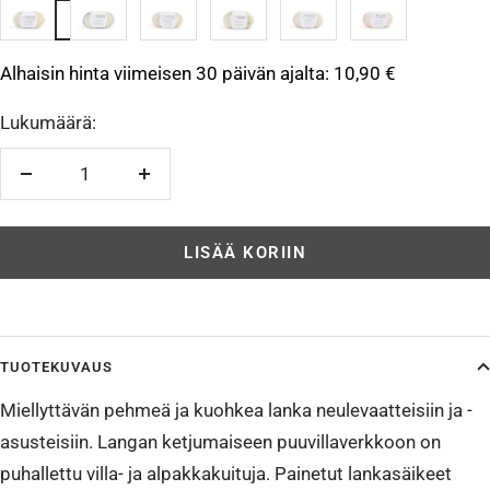
10100
10101
10102
10103
10104
10105
rainbow
powder
cocoa
olive
pebble
blush
Alhaisin hinta viimeisen 30 päivän ajalta:
10,90 €
blues
browns
greens
greys
pinks
Lukumäärä:
Vähennä
Lisää
LISÄÄ KORIIN
TUOTEKUVAUS
Miellyttävän pehmeä ja kuohkea lanka neulevaatteisiin ja -
asusteisiin. Langan ketjumaiseen puuvillaverkkoon on
puhallettu villa- ja alpakkakuituja. Painetut lankasäikeet