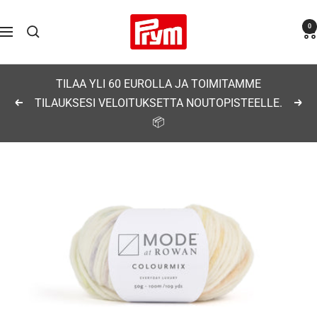
Siirry
Prym
0
sisältöön
Navigaatio
TILAA YLI 60 EUROLLA JA TOIMITAMME
TILAUKSESI VELOITUKSETTA NOUTOPISTEELLE.
Edellinen
Seu
📦