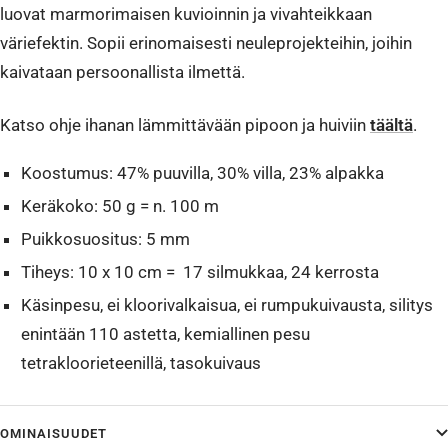
luovat marmorimaisen kuvioinnin ja vivahteikkaan
väriefektin. Sopii erinomaisesti neuleprojekteihin, joihin
kaivataan persoonallista ilmettä.
Katso ohje ihanan lämmittävään pipoon ja huiviin
täältä
.
Koostumus: 47% puuvilla, 30% villa, 23% alpakka
Keräkoko: 50 g = n. 100 m
Puikkosuositus: 5 mm
Tiheys: 10 x 10 cm = 17 silmukkaa, 24 kerrosta
Käsinpesu, ei kloorivalkaisua, ei rumpukuivausta, silitys
enintään 110 astetta, kemiallinen pesu
tetrakloorieteenillä, tasokuivaus
OMINAISUUDET