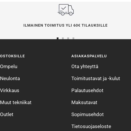
ILMAINEN TOIMITUS YLI 60€ TILAUKSILLE
Siirry
Siirry
Siirry
Siirry
sivulle
sivulle
sivulle
sivulle
OSTOKSILLE
ASIAKASPALVELU
1
2
3
4
Ompelu
Ota yhteyttä
Neulonta
Toimitustavat ja -kulut
Virkkaus
Palautusehdot
Muut tekniikat
Maksutavat
Outlet
Sopimusehdot
Tietosuojaseloste