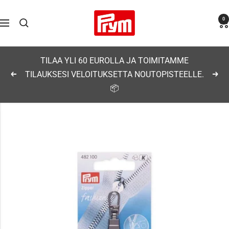
Siirry
Prym
0
sisältöön
Navigaatio
TILAA YLI 60 EUROLLA JA TOIMITAMME
TILAUKSESI VELOITUKSETTA NOUTOPISTEELLE.
Edellinen
Seu
📦