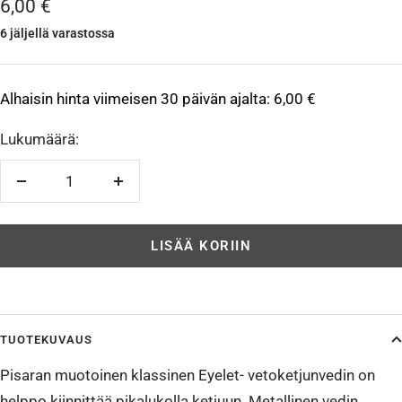
Alennushinta
6,00 €
6 jäljellä varastossa
Alhaisin hinta viimeisen 30 päivän ajalta:
6,00 €
Lukumäärä:
Vähennä
Lisää
LISÄÄ KORIIN
TUOTEKUVAUS
Pisaran muotoinen klassinen Eyelet- vetoketjunvedin on
helppo kiinnittää pikalukolla ketjuun. Metallinen vedin