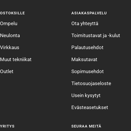
sivulle
sivulle
sivulle
sivulle
OSTOKSILLE
ASIAKASPALVELU
1
2
3
4
Ompelu
Ota yhteyttä
Neulonta
Toimitustavat ja -kulut
Virkkaus
Palautusehdot
Muut tekniikat
Maksutavat
Outlet
Sopimusehdot
Tietosuojaseloste
Usein kysytyt
Evästeasetukset
YRITYS
SEURAA MEITÄ