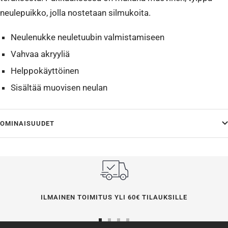
neulepuikko, jolla nostetaan silmukoita.
Neulenukke neuletuubin valmistamiseen
Vahvaa akryyliä
Helppokäyttöinen
Sisältää muovisen neulan
OMINAISUUDET
ILMAINEN TOIMITUS YLI 60€ TILAUKSILLE
Siirry
Siirry
Siirry
Siirry