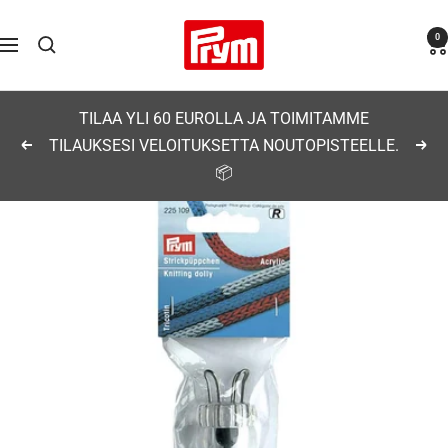
Siirry
Prym
0
sisältöön
Navigaatio
TILAA YLI 60 EUROLLA JA TOIMITAMME
TILAUKSESI VELOITUKSETTA NOUTOPISTEELLE.
Edellinen
Seu
📦