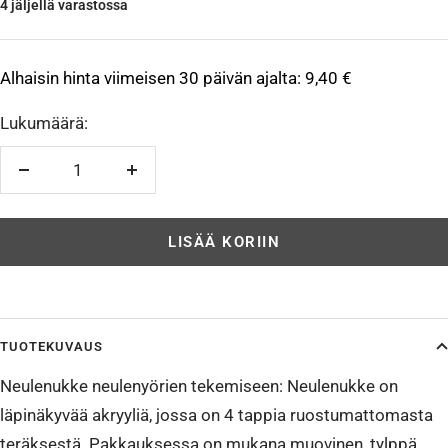
4 jäljellä varastossa
Alhaisin hinta viimeisen 30 päivän ajalta:
9,40 €
Lukumäärä:
Vähennä
Lisää
LISÄÄ KORIIN
TUOTEKUVAUS
Neulenukke neulenyörien tekemiseen: Neulenukke on
läpinäkyvää akryyliä, jossa on 4 tappia ruostumattomasta
teräksestä. Pakkauksessa on mukana muovinen, tylppä