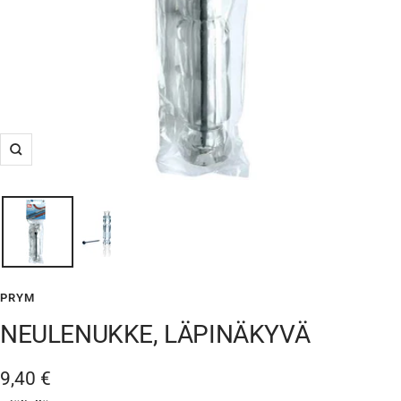
Suurenna
PRYM
NEULENUKKE, LÄPINÄKYVÄ
Alennushinta
9,40 €