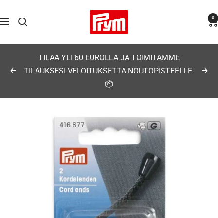
Siirry
Prym
0
sisältöön
Navigaatio
TILAA YLI 60 EUROLLA JA TOIMITAMME
TILAUKSESI VELOITUKSETTA NOUTOPISTEELLE.
Edellinen
Seu
📦