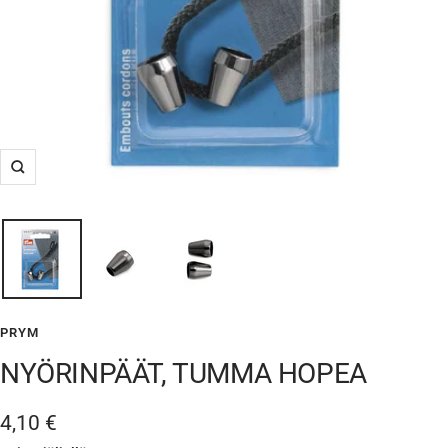
Suurenna
PRYM
NYÖRINPÄÄT, TUMMA HOPEA
Alennushinta
4,10 €