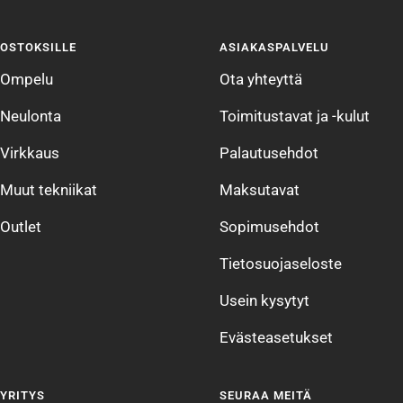
Siirry
Siirry
Siirry
Siirry
sivulle
sivulle
sivulle
sivulle
OSTOKSILLE
ASIAKASPALVELU
1
2
3
4
Ompelu
Ota yhteyttä
Neulonta
Toimitustavat ja -kulut
Virkkaus
Palautusehdot
Muut tekniikat
Maksutavat
Outlet
Sopimusehdot
Tietosuojaseloste
Usein kysytyt
Evästeasetukset
YRITYS
SEURAA MEITÄ