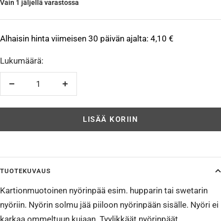
Vain 1 jäljellä varastossa
Alhaisin hinta viimeisen 30 päivän ajalta:
4,10 €
Lukumäärä:
Vähennä
Lisää
LISÄÄ KORIIN
TUOTEKUVAUS
Kartionmuotoinen nyörinpää esim. hupparin tai swetarin
nyöriin. Nyörin solmu jää piiloon nyörinpään sisälle. Nyöri ei
karkaa ommeltuun kujaan. Tyylikkäät nyörinpäät