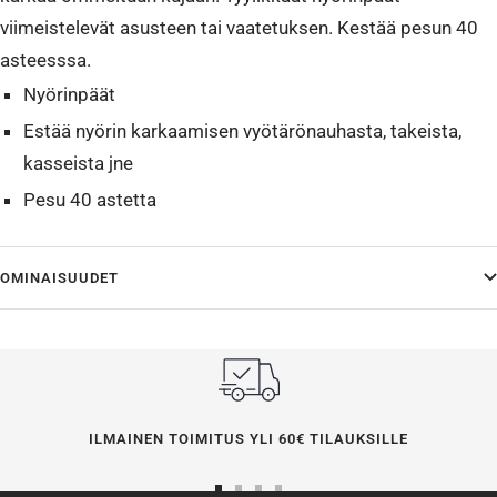
viimeistelevät asusteen tai vaatetuksen. Kestää pesun 40
asteesssa.
Nyörinpäät
Estää nyörin karkaamisen vyötärönauhasta, takeista,
kasseista jne
Pesu 40 astetta
OMINAISUUDET
ILMAINEN TOIMITUS YLI 60€ TILAUKSILLE