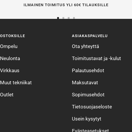
ILMAINEN TOIMITUS YLI 60€ TILAUKSILLE
Siirry
Siirry
Siirry
Siirry
sivulle
sivulle
sivulle
sivulle
OSTOKSILLE
ASIAKASPALVELU
1
2
3
4
Ompelu
Ota yhteyttä
Neulonta
Toimitustavat ja -kulut
Virkkaus
Palautusehdot
Muut tekniikat
Maksutavat
Outlet
Sopimusehdot
Tietosuojaseloste
Usein kysytyt
Evästeasetukset