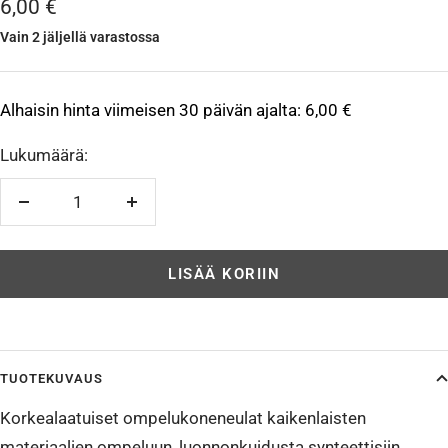
Alennushinta
6,00 €
Vain 2 jäljellä varastossa
Alhaisin hinta viimeisen 30 päivän ajalta:
6,00 €
Lukumäärä:
Vähennä
Lisää
LISÄÄ KORIIN
TUOTEKUVAUS
Korkealaatuiset ompelukoneneulat kaikenlaisten
materiaalien ompeluun, luonnonkuidusta synteettisiin