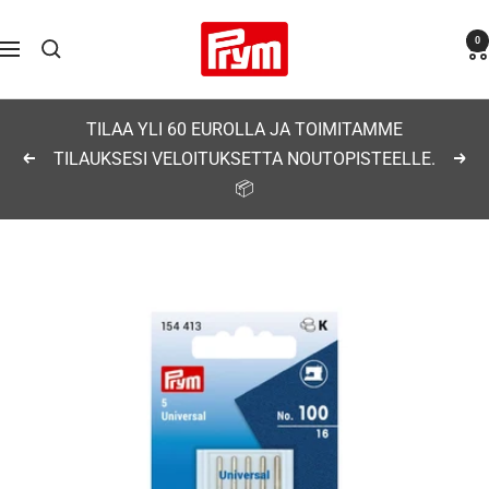
Siirry
Prym
0
sisältöön
Navigaatio
TILAA YLI 60 EUROLLA JA TOIMITAMME
TILAUKSESI VELOITUKSETTA NOUTOPISTEELLE.
Edellinen
Seu
📦