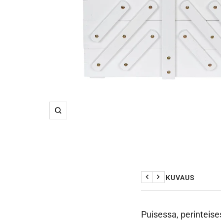
Suurenna
TUOTEKUVAUS
Edellinen
Seuraava
Puisessa, perinteise