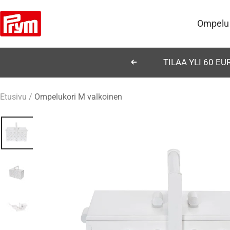
Siirry
Prym
sisältöön
Ompelu
TILAA YLI 60 E
Edellinen
Etusivu
Ompelukori M valkoinen