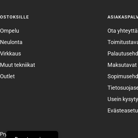
OSTOKSILLE
ASIAKASPAL
Ompelu
Ota yhteyttä
Neulonta
Toimitustava
Virkkaus
Palautusehd
Muut tekniikat
Maksutavat
Outlet
Sopimusehd
Tietosuojas
Usein kysyty
Evästeasetu
Prym