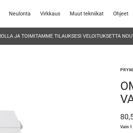
Neulonta
Virkkaus
Muut tekniikat
Ohjeet
UROLLA JA TOIMITAMME TILAUKSESI VELOITUKSETTA NOU
PRYM
O
V
Ale
80,
Vain 1 