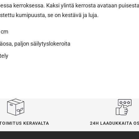
messa kerroksessa. Kaksi ylintä kerrosta avataan puisesta
tettu kumipuusta, se on kestävä ja luja.
9 cm
äosa, paljon säilytyslokeroita
tely
24H LAADUKKAITA O
TOIMITUS KERAVALTA