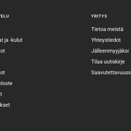
VELU
YRITYS
Tietoa meistä
t ja -kulut
Yhteystiedot
ot
Jälleenmyyjäksi
Tilaa uutiskirje
ot
Saavutettavuuss
eloste
t
kset