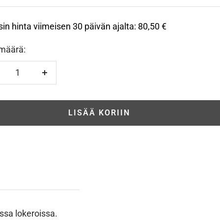
sin hinta viimeisen 30 päivän ajalta:
80,50 €
määrä:
hennä
Lisää
LISÄÄ KORIIN
ssa lokeroissa.