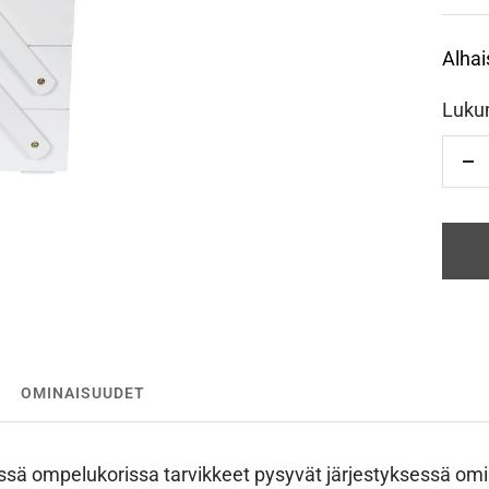
Alhai
Luku
Vä
OMINAISUUDET
ssä ompelukorissa tarvikkeet pysyvät järjestyksessä omi