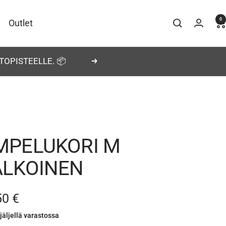
0
Outlet
TOPISTEELLE. 📦
Seuraava
MPELUKORI M
ALKOINEN
nnushinta
50 €
jäljellä varastossa