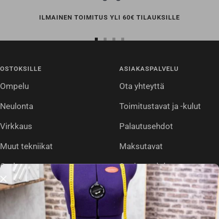
ILMAINEN TOIMITUS YLI 60€ TILAUKSILLE
Siirry
Siirry
Siirry
Siirry
sivulle
sivulle
sivulle
sivulle
OSTOKSILLE
ASIAKASPALVELU
1
2
3
4
Ompelu
Ota yhteyttä
Neulonta
Toimitustavat ja -kulut
Virkkaus
Palautusehdot
Muut tekniikat
Maksutavat
Outlet
Sopimusehdot
Tietosuojaseloste
Usein kysytyt