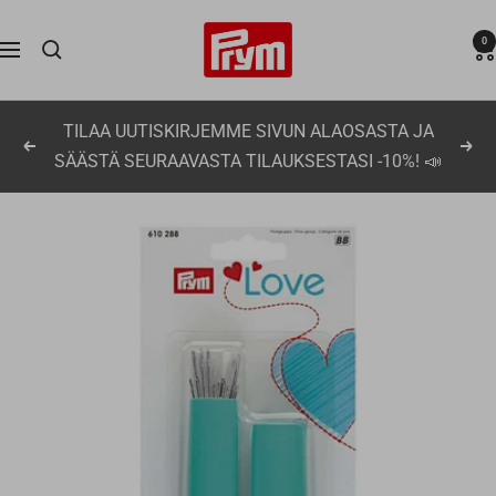
Siirry
Prym
0
sisältöön
Navigaatio
TILAA UUTISKIRJEMME SIVUN ALAOSASTA JA
Edellinen
Seu
SÄÄSTÄ SEURAAVASTA TILAUKSESTASI -10%! 📣