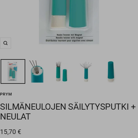
Suurenna
PRYM
SILMÄNEULOJEN SÄILYTYSPUTKI +
NEULAT
Alennushinta
15,70 €