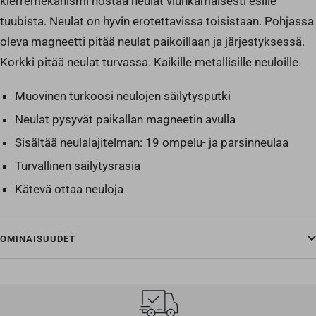
kierremekanismi nostaa neulat viuhkamaisesti esille
tuubista. Neulat on hyvin erotettavissa toisistaan. Pohjassa
oleva magneetti pitää neulat paikoillaan ja järjestyksessä.
Korkki pitää neulat turvassa. Kaikille metallisille neuloille.
Muovinen turkoosi neulojen säilytysputki
Neulat pysyvät paikallan magneetin avulla
Sisältää neulalajitelman: 19 ompelu- ja parsinneulaa
Turvallinen säilytysrasia
Kätevä ottaa neuloja
OMINAISUUDET