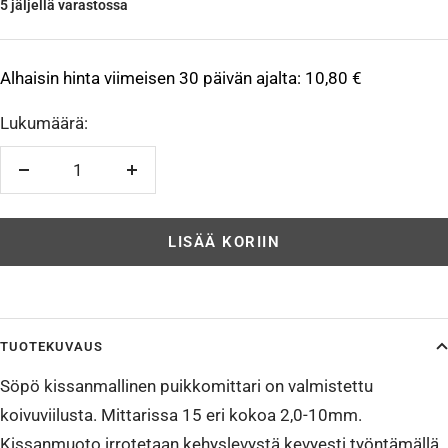
5 jäljellä varastossa
Alhaisin hinta viimeisen 30 päivän ajalta:
10,80 €
Lukumäärä:
Vähennä
Lisää
LISÄÄ KORIIN
TUOTEKUVAUS
Söpö kissanmallinen puikkomittari on valmistettu
koivuviilusta. Mittarissa 15 eri kokoa 2,0-10mm.
Kissanmuoto irrotetaan kehyslevystä kevyesti työntämällä.