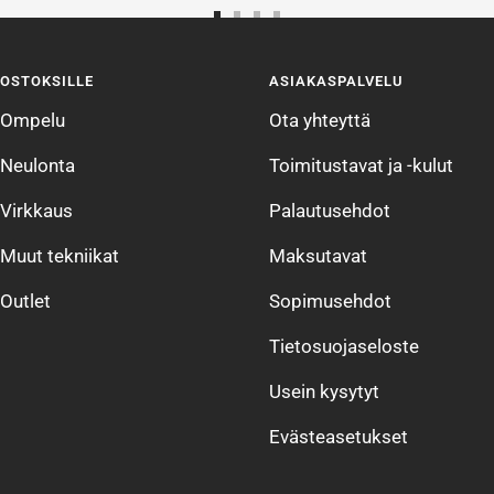
Siirry
Siirry
Siirry
Siirry
sivulle
sivulle
sivulle
sivulle
OSTOKSILLE
ASIAKASPALVELU
1
2
3
4
Ompelu
Ota yhteyttä
Neulonta
Toimitustavat ja -kulut
Virkkaus
Palautusehdot
Muut tekniikat
Maksutavat
Outlet
Sopimusehdot
Tietosuojaseloste
Usein kysytyt
Evästeasetukset