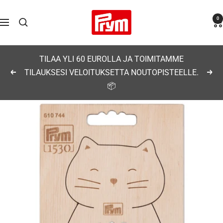
Siirry
Prym
0
sisältöön
Navigaatio
TILAA YLI 60 EUROLLA JA TOIMITAMME
TILAUKSESI VELOITUKSETTA NOUTOPISTEELLE.
Edellinen
Seu
📦