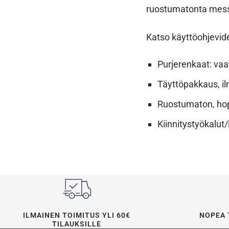
ruostumatonta messi
Katso käyttöohjevi
Purjerenkaat: vaat
Täyttöpakkaus, il
Ruostumaton, ho
Kiinnitystyökalut/
ILMAINEN TOIMITUS YLI 60€
NOPEA 
TILAUKSILLE