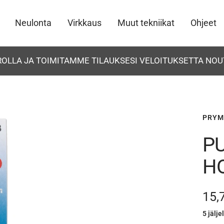
Neulonta
Virkkaus
Muut tekniikat
Ohjeet
UROLLA JA TOIMITAMME TILAUKSESI VELOITUKSETTA NOU
PRYM
P
H
Ale
15,
5 jälje