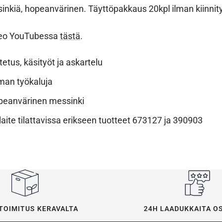
nkiä, hopeanvärinen. Täyttöpakkaus 20kpl ilman kiinnity
deo YouTubessa
tästä
.
etus, käsityöt ja askartelu
man työkaluja
peanvärinen messinki
laite tilattavissa erikseen tuotteet 673127 ja 390903
24H LAADUKKAITA O
TOIMITUS KERAVALTA