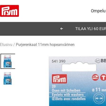
Siirry
Prym
sisältöön
Ompelu
TILAA YLI 60 E
Edellinen
Etusivu
Purjerenkaat 11mm hopeanvärinen