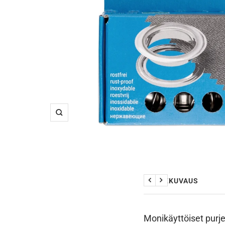
Suurenna
TUOTEKUVAUS
Edellinen
Seuraava
Monikäyttöiset purj