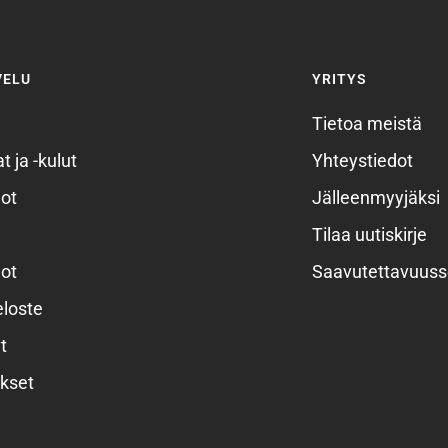
VELU
YRITYS
Tietoa meistä
t ja -kulut
Yhteystiedot
ot
Jälleenmyyjäksi
Tilaa uutiskirje
ot
Saavutettavuuss
eloste
t
kset