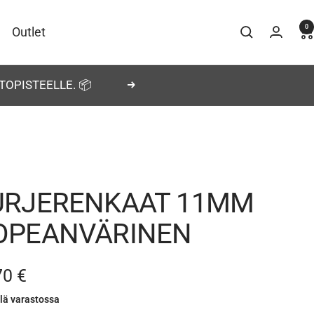
0
Outlet
TOPISTEELLE. 📦
Seuraava
URJERENKAAT 11MM
OPEANVÄRINEN
nnushinta
70 €
llä varastossa