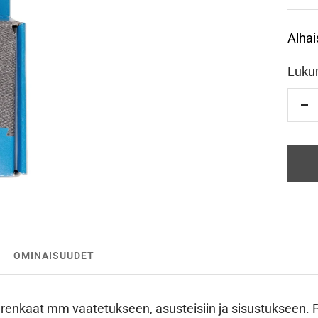
Alhai
Luku
Vä
OMINAISUUDET
erenkaat mm vaatetukseen, asusteisiin ja sisustukseen. 