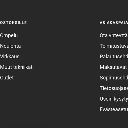
OSTOKSILLE
ASIAKASPAL
Ompelu
Ota yhteyttä
Neulonta
Toimitustava
Virkkaus
Palautusehd
Muut tekniikat
Maksutavat
Outlet
Sopimusehd
Tietosuojas
Usein kysyty
Evästeasetu