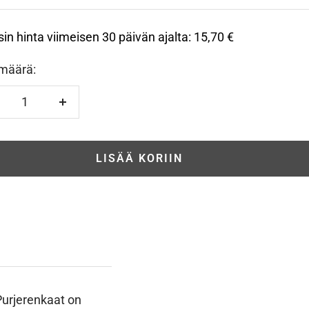
sin hinta viimeisen 30 päivän ajalta:
15,70 €
määrä:
hennä
Lisää
LISÄÄ KORIIN
Purjerenkaat on