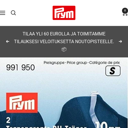
Siirry
Prym
0
sisältöön
Navigaatio
TILAA YLI 60 EUROLLA JA TOIMITAMME
TILAUKSESI VELOITUKSETTA NOUTOPISTEELLE.
Edellinen
Seu
📦