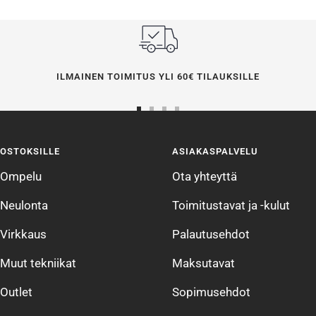
ILMAINEN TOIMITUS YLI 60€ TILAUKSILLE
Siirry
Siirry
Siirry
Siirry
sivulle
sivulle
sivulle
sivulle
OSTOKSILLE
ASIAKASPALVELU
1
2
3
4
Ompelu
Ota yhteyttä
Neulonta
Toimitustavat ja -kulut
Virkkaus
Palautusehdot
Muut tekniikat
Maksutavat
Outlet
Sopimusehdot