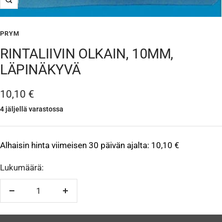
Suurenna
PRYM
RINTALIIVIN OLKAIN, 10MM,
LÄPINÄKYVÄ
Alennushinta
10,10 €
4 jäljellä varastossa
Alhaisin hinta viimeisen 30 päivän ajalta:
10,10 €
Lukumäärä:
Vähennä
Lisää