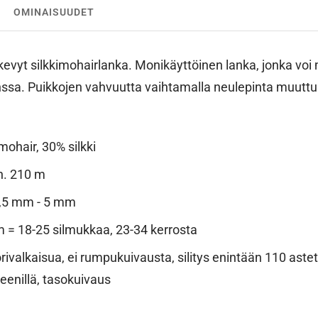
OMINAISUUDET
kevyt silkkimohairlanka. Monikäyttöinen lanka, jonka voi
sa. Puikkojen vahvuutta vaihtamalla neulepinta muuttuu.
ohair, 30% silkki
n. 210 m
3,5 mm - 5 mm
m = 18-25 silmukkaa, 23-34 kerrosta
rivalkaisua, ei rumpukuivausta, silitys enintään 110 astet
teenillä, tasokuivaus