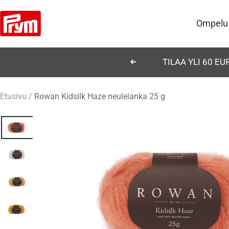
Siirry
Prym
sisältöön
Ompelu
TILAA YLI 60 E
Edellinen
Etusivu
Rowan Kidsilk Haze neulelanka 25 g