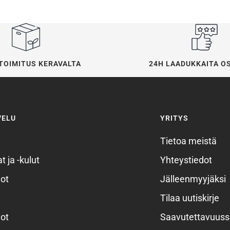
24H LAADUKKAITA O
TOIMITUS KERAVALTA
VELU
YRITYS
Tietoa meistä
t ja -kulut
Yhteystiedot
ot
Jälleenmyyjäksi
Tilaa uutiskirje
ot
Saavutettavuuss