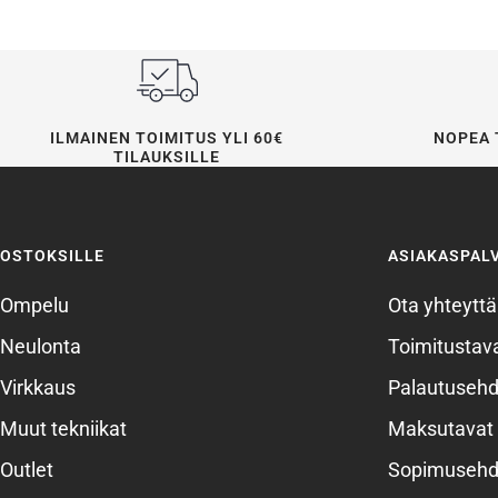
ILMAINEN TOIMITUS YLI 60€
NOPEA 
TILAUKSILLE
OSTOKSILLE
ASIAKASPAL
Ompelu
Ota yhteyttä
Neulonta
Toimitustava
Virkkaus
Palautusehd
Muut tekniikat
Maksutavat
Outlet
Sopimusehd