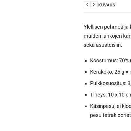
TUOTEKUVAUS
Edellinen
Seuraava
Ylellisen pehmeä ja 
muiden lankojen kans
sekä asusteisiin.
Koostumus: 70% m
Keräkoko: 25 g = 
Puikkosuositus: 
Tiheys: 10 x 10 c
Käsinpesu, ei kloo
pesu tetrakloorie