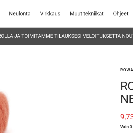
Neulonta
Virkkaus
Muut tekniikat
Ohjeet
UROLLA JA TOIMITAMME TILAUKSESI VELOITUKSETTA NOU
ROW
R
N
Ale
9,7
Vain 3 