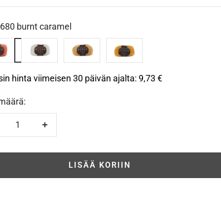
680 burnt caramel
693
695
696
mint
ochre
mineral
mel
sin hinta viimeisen 30 päivän ajalta:
9,73 €
määrä:
hennä
Lisää
LISÄÄ KORIIN