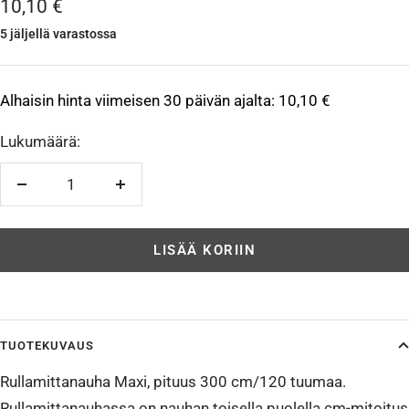
Alennushinta
10,10 €
5 jäljellä varastossa
Alhaisin hinta viimeisen 30 päivän ajalta:
10,10 €
Lukumäärä:
Vähennä
Lisää
LISÄÄ KORIIN
TUOTEKUVAUS
Rullamittanauha Maxi, pituus 300 cm/120 tuumaa.
Rullamittanauhassa on nauhan toisella puolella cm-mitoitus