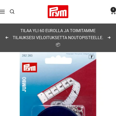
Siirry
Prym
0
sisältöön
Navigaatio
TILAA YLI 60 EUROLLA JA TOIMITAMME
TILAUKSESI VELOITUKSETTA NOUTOPISTEELLE.
Edellinen
Seu
📦