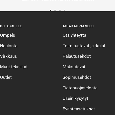
Siirry
Siirry
Siirry
Siirry
sivulle
sivulle
sivulle
sivulle
OSTOKSILLE
ASIAKASPALVELU
1
2
3
4
Ompelu
Ota yhteyttä
Neulonta
Toimitustavat ja -kulut
Virkkaus
Palautusehdot
Muut tekniikat
Maksutavat
Outlet
Sopimusehdot
Tietosuojaseloste
Usein kysytyt
Evästeasetukset