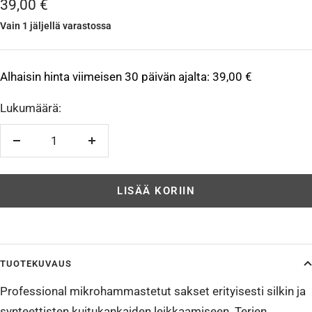
Alennushinta
39,00 €
Vain 1 jäljellä varastossa
Alhaisin hinta viimeisen 30 päivän ajalta:
39,00 €
Lukumäärä:
Vähennä
Lisää
LISÄÄ KORIIN
TUOTEKUVAUS
Professional mikrohammastetut sakset erityisesti silkin ja
synteettisten kuitukankaiden leikkaamiseen. Terien