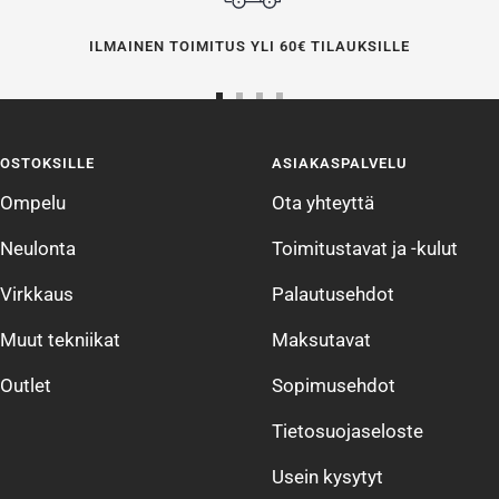
ILMAINEN TOIMITUS YLI 60€ TILAUKSILLE
Siirry
Siirry
Siirry
Siirry
sivulle
sivulle
sivulle
sivulle
OSTOKSILLE
ASIAKASPALVELU
1
2
3
4
Ompelu
Ota yhteyttä
Neulonta
Toimitustavat ja -kulut
Virkkaus
Palautusehdot
Muut tekniikat
Maksutavat
Outlet
Sopimusehdot
Tietosuojaseloste
Usein kysytyt