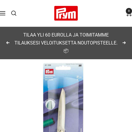
Siirry
Prym
0
sisältöön
Navigaatio
TILAA YLI 60 EUROLLA JA TOIMITAMME
TILAUKSESI VELOITUKSETTA NOUTOPISTEELLE.
Edellinen
Seu
📦