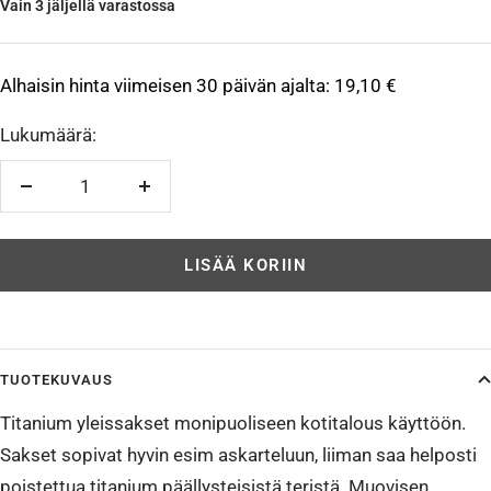
Vain 3 jäljellä varastossa
Alhaisin hinta viimeisen 30 päivän ajalta:
19,10 €
Lukumäärä:
Vähennä
Lisää
LISÄÄ KORIIN
TUOTEKUVAUS
Titanium yleissakset monipuoliseen kotitalous käyttöön.
Sakset sopivat hyvin esim askarteluun, liiman saa helposti
poistettua titanium päällysteisistä teristä. Muovisen