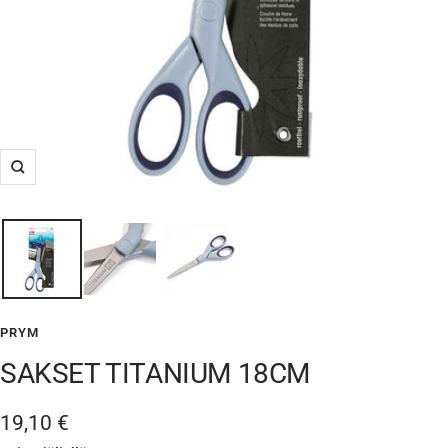
Suurenna
PRYM
SAKSET TITANIUM 18CM
Alennushinta
19,10 €