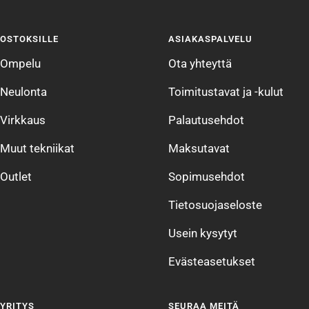
Siirry
Siirry
Siirry
Siirry
sivulle
sivulle
sivulle
sivulle
OSTOKSILLE
ASIAKASPALVELU
1
2
3
4
Ompelu
Ota yhteyttä
Neulonta
Toimitustavat ja -kulut
Virkkaus
Palautusehdot
Muut tekniikat
Maksutavat
Outlet
Sopimusehdot
Tietosuojaseloste
Usein kysytyt
Evästeasetukset
YRITYS
SEURAA MEITÄ