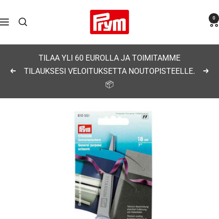
Siirry
Prym
0
sisältöön
Navigaatio
TILAA YLI 60 EUROLLA JA TOIMITAMME
TILAUKSESI VELOITUKSETTA NOUTOPISTEELLE.
Edellinen
Seu
📦